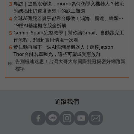
專訪｜進貨沒變快，momo為何仍導入機器人？物流
3
副總揭比拚速度更棘手的缺工難題
全球AI伺服器幾乎都靠台廠做！鴻海、廣達、緯穎⋯
4
19檔AI基建概念股全拆解
Gemini Spark完整教學｜幫你讀Gmail、自動跑完工
5
作流程，3個超實用情境一次看
黃仁勳再喊下一波AI浪潮是機器人！輝達Jetson
6
Thor台鏈名單曝光，這些可望成受惠族群
告別極速迷思！台灣大哥大奪國際雙冠揭密好網路新
PR
標準
追蹤我們