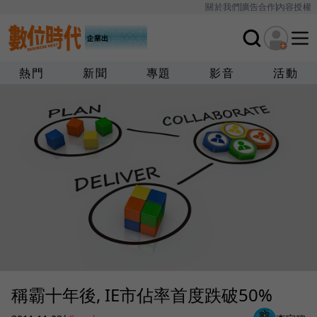
關於我們
廣告合作
內容授權
熱門
新聞
專題
影音
活動
稱霸十年後, IE市佔率首度跌破50%