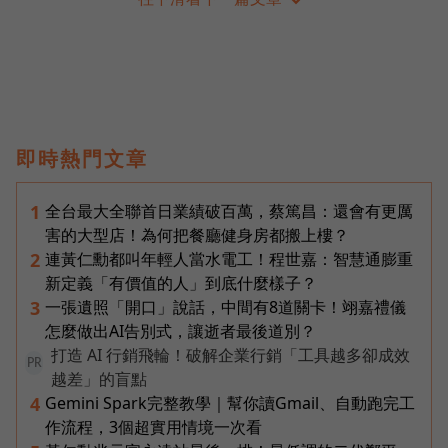
即時熱門文章
全台最大全聯首日業績破百萬，蔡篤昌：還會有更厲
1
害的大型店！為何把餐廳健身房都搬上樓？
連黃仁勳都叫年輕人當水電工！程世嘉：智慧通膨重
2
新定義「有價值的人」到底什麼樣子？
一張遺照「開口」說話，中間有8道關卡！翊嘉禮儀
3
怎麼做出AI告別式，讓逝者最後道別？
打造 AI 行銷飛輪！破解企業行銷「工具越多卻成效
PR
越差」的盲點
Gemini Spark完整教學｜幫你讀Gmail、自動跑完工
4
作流程，3個超實用情境一次看