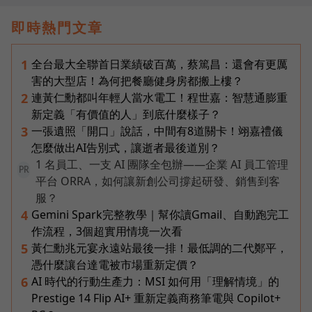
即時熱門文章
全台最大全聯首日業績破百萬，蔡篤昌：還會有更厲
1
害的大型店！為何把餐廳健身房都搬上樓？
連黃仁勳都叫年輕人當水電工！程世嘉：智慧通膨重
2
新定義「有價值的人」到底什麼樣子？
一張遺照「開口」說話，中間有8道關卡！翊嘉禮儀
3
怎麼做出AI告別式，讓逝者最後道別？
1 名員工、一支 AI 團隊全包辦——企業 AI 員工管理
PR
平台 ORRA，如何讓新創公司撐起研發、銷售到客
服？
Gemini Spark完整教學｜幫你讀Gmail、自動跑完工
4
作流程，3個超實用情境一次看
黃仁勳兆元宴永遠站最後一排！最低調的二代鄭平，
5
憑什麼讓台達電被市場重新定價？
AI 時代的行動生產力：MSI 如何用「理解情境」的
6
Prestige 14 Flip AI+ 重新定義商務筆電與 Copilot+