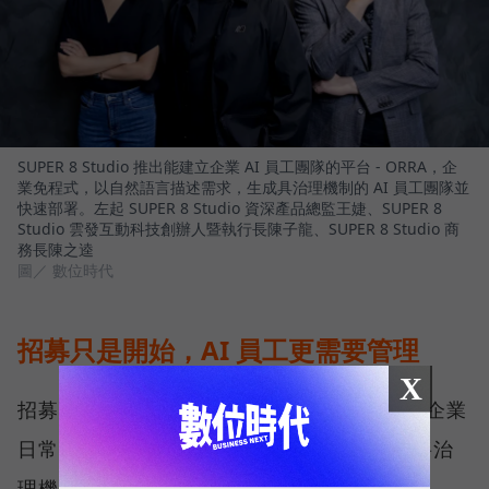
SUPER 8 Studio 推出能建立企業 AI 員工團隊的平台 - ORRA，企
業免程式，以自然語言描述需求，生成具治理機制的 AI 員工團隊並
快速部署。左起 SUPER 8 Studio 資深產品總監王婕、SUPER 8
Studio 雲發互動科技創辦人暨執行長陳子龍、SUPER 8 Studio 商
務長陳之逵
圖／ 數位時代
招募只是開始，AI 員工更需要管理
X
招募只是第一步。真正決定 AI 員工能否進入企業
日常營運的關鍵，在於治理。為此，ORRA 將治
理機制納入平台設計，建立一套涵蓋角色定義、