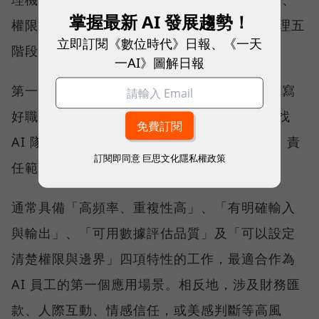
掌握最新 AI 發展趨勢！
權限設定、測試驗證到持續優化的 AI 員工管理五
立即訂閱《數位時代》日報、《一天
階段。
一AI》圖解日報
第一階段是定義角色，如同招募人才前必須先寫
好職務說明（Job Description），企業在尋找
AI 隊友前，也必須先清楚界定它的工作內容、責
訂閱即同意
巨思文化隱私權政策
任範圍與目標，再進入招募階段。
通常具備「高頻率、重複性高」、「有明確輸入
與輸出」、「可用數據評估品質」及「可以設定
清楚權限與邊界」四項特性的工作，最適合作為
AI 員工的第一個應用場景。相反地，涉及財務匯
款、人際互動、情感信任，或美感判斷等高風