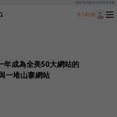
關於我們
廣告合作
內容授權
登入
/
註冊
線一年成為全美50大網站的
om 與一堆山寨網站