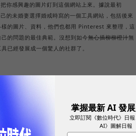
的點子，把你感興趣的圖片釘到這個網站上來。據說最初
了方便自己的未婚妻選擇婚戒時寫的一個工具網站，包括後來
的圖片、資料，他們也都用 Pinterest 來整理，這
自己的問題的最佳典範。沒想到如今
無心插柳柳橙汁
無
工具已經發展成一個驚人的社群了。
 Pinterest 了，當時 Nika 以「
Pinterest: 可收
簿
」為題介紹了這個有趣、有質感的網站，文中提到幾
掌握最新 AI 發
立即訂閱《數位時代》日報
AI》圖解日報
、Blogspot及Xanga風格有極大差異的部落格出現