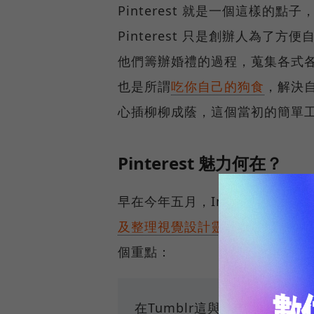
Pinterest 就是一個這樣
Pinterest 只是創辦人為
他們籌辦婚禮的過程，蒐集各式各樣
也是所謂
吃你自己的狗食
，解決
心插柳柳成蔭，這個當初的簡單
Pinterest 魅力何在？
早在今年五月，Inside 就已經介紹過
及整理視覺設計靈感的網路剪貼
個重點：
在Tumblr這與WordPress