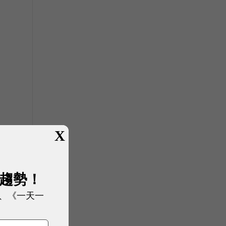
X
集
展趨勢！
、《一天一