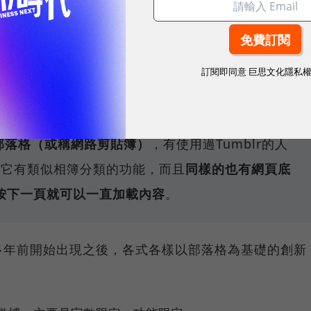
種風格：文字風格，圖片風格，圖文風格以及轉貼風
內容為主的創作或紀錄空間，但是由於
Reblog的興
訂閱即同意
巨思文化隱私
n），很多人都直接以轉貼內容作為自己的部落格內容
，尤
況尤其嚴重。
主的部落格（或稱網路剪貼簿）
，有使用過Tumblr的人
，因為它有類似相簿分類的功能，而且
同樣的也有網頁底
按下一頁就可以一直加載內容
。
多年前開始出現之後，各式各樣以部落格為基礎的創新