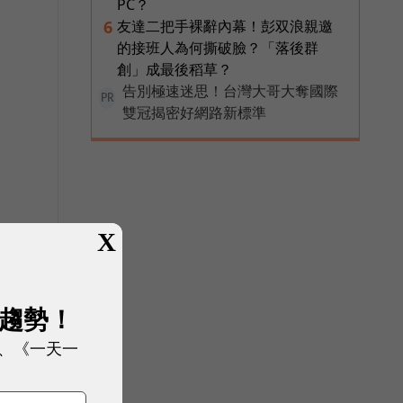
PC？
友達二把手裸辭內幕！彭双浪親邀
6
的接班人為何撕破臉？「落後群
創」成最後稻草？
告別極速迷思！台灣大哥大奪國際
PR
雙冠揭密好網路新標準
X
展趨勢！
、《一天一