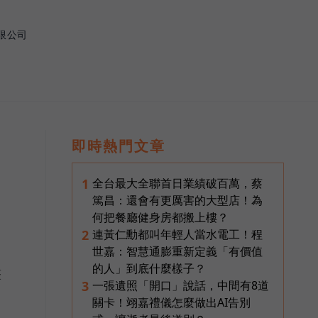
限公司
即時熱門文章
全台最大全聯首日業績破百萬，蔡
1
篤昌：還會有更厲害的大型店！為
何把餐廳健身房都搬上樓？
連黃仁勳都叫年輕人當水電工！程
2
世嘉：智慧通膨重新定義「有價值
的人」到底什麼樣子？
整
一張遺照「開口」說話，中間有8道
3
關卡！翊嘉禮儀怎麼做出AI告別