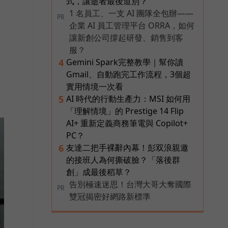
式，讓逝者最後道別？
1 名員工、一支 AI 團隊全包辦——
PR
企業 AI 員工管理平台 ORRA，如何
讓新創公司撐起研發、銷售到客
服？
Gemini Spark完整教學｜幫你讀
4
Gmail、自動跑完工作流程，3個超
實用情境一次看
AI 時代的行動生產力：MSI 如何用
5
「理解情境」的 Prestige 14 Flip
AI+ 重新定義商務筆電與 Copilot+
PC？
友達二把手裸辭內幕！彭双浪親邀
6
的接班人為何撕破臉？「落後群
創」成最後稻草？
告別極速迷思！台灣大哥大奪國際
PR
雙冠揭密好網路新標準