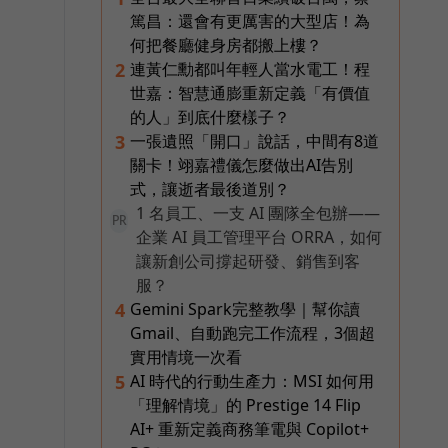
篤昌：還會有更厲害的大型店！為
何把餐廳健身房都搬上樓？
連黃仁勳都叫年輕人當水電工！程
2
世嘉：智慧通膨重新定義「有價值
的人」到底什麼樣子？
一張遺照「開口」說話，中間有8道
3
關卡！翊嘉禮儀怎麼做出AI告別
式，讓逝者最後道別？
1 名員工、一支 AI 團隊全包辦——
PR
企業 AI 員工管理平台 ORRA，如何
讓新創公司撐起研發、銷售到客
服？
Gemini Spark完整教學｜幫你讀
4
Gmail、自動跑完工作流程，3個超
實用情境一次看
AI 時代的行動生產力：MSI 如何用
5
「理解情境」的 Prestige 14 Flip
AI+ 重新定義商務筆電與 Copilot+