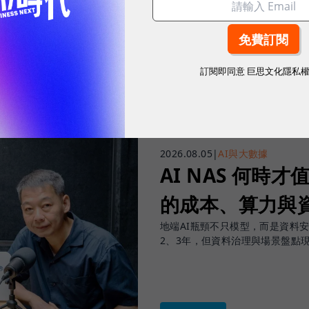
往下滑看下一篇文章
訂閱即同意
巨思文化隱私
2026.08.05
|
AI與大數據
AI NAS 何時才
的成本、算力與
地端AI瓶頸不只模型，而是資料
2、3年，但資料治理與場景盤點