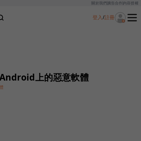
關於我們
廣告合作
內容授權
登入
/
註冊
蕩Android上的惡意軟體
體