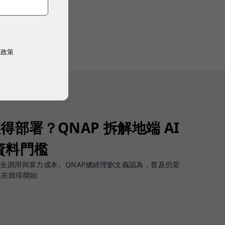
權政策
值得部署？QNAP 拆解地端 AI
資料門檻
安全調用與算力成本。QNAP總經理劉文義認為，普及仍需
現在就得開始