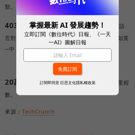
類。
掌握最新 AI 發展趨勢！
403****2
**：**Google翻譯所支援的「語
立即訂閱《數位時代》日報、《一天
言對」(language pairs，翻譯語言組合，比如英
一AI》圖解日報
─中，中─英為2組)數量。
20萬
**：**Google公司自動駕駛車輛行駛里程
訂閱即同意
巨思文化隱私權政策
數。
來源：
TechCrunch