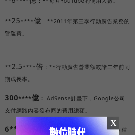
**
****
：**每月YouTube的使用人數。
25
億
**
****
：**2011年第三季行動廣告業務的
營運費。
2.5
倍
**
****
：**行動廣告營業額較諸二年前同
期成長率。
300
億
****
：
AdSense計畫下，Google公司
支付網路內容發布商的費用總額。
X
6****4
**：**Google翻譯中所支援的語言種