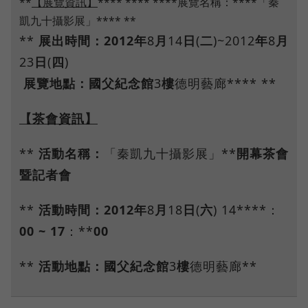
**
【展覽資訊】
**** **** ****展覽名稱：****「秦
凱九十攝影展」**** **
**
展出時間：
2012
年
8
月
14
日
(
二
)~2012
年
8
月
23
日
(
四
)
展覽地點：國父紀念館
3
樓
德明藝廊**** **
【茶會資訊】
**
活動名稱：
「秦凱九十攝影展」**
開幕茶會
暨記者會
**
活動時間：
2012
年
8
月
18
日
(
六
) 14****：
00 ~ 17
：**
00
**
活動地點：國父紀念館
3
樓
德明藝廊**