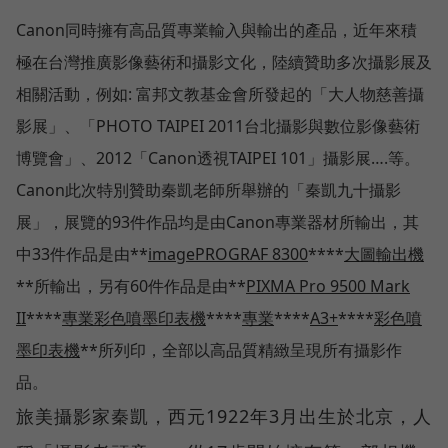
Canon同時擁有高品質專業輸入與輸出的產品，近年來積
極在台灣推廣影像藝術和攝影文化，陸續贊助多次攝影展及
相關活動，例如: 富邦文教基金會所發起的「大人物慈善攝
影展」、「PHOTO TAIPEI 2011台北攝影與數位影像藝術
博覽會」、2012「Canon透視TAIPEI 101」攝影展….等。
Canon此次特別贊助秦凱老師所舉辦的「秦凱九十攝影
展」，展覽的93件作品均是由Canon專業器材所輸出，其
中33件作品是由**
imagePROGRAF 8300
****
大圖輸出機
**所輸出，另有60件作品是由**
PIXMA Pro 9500 Mark
II
****
專業彩色噴墨印表機
****
專業
****
A3+
****
彩色噴
墨印表機
**所列印，全部以高品質精緻呈現所有攝影作
品。
旅美攝影家秦凱，西元1922年3月出生於北京，人