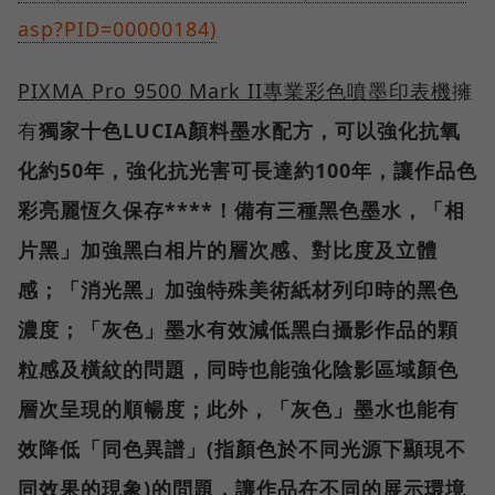
asp?PID=00000184)
PIXMA Pro 9500 Mark II
專業彩色噴墨印表機
擁
有
獨家十色
LUCIA
顏料墨水配方，可以強化抗氧
化約
50
年，強化抗光害可長達約
100
年，讓作品色
彩亮麗恆久保存****！備有三種黑色墨水，「相
片黑」加強黑白相片的層次感、對比度及立體
感；「消光黑」加強特殊美術紙材列印時的黑色
濃度；「灰色」墨水有效減低黑白攝影作品的顆
粒感及橫紋的問題，同時也能強化陰影區域顏色
層次呈現的順暢度；此外，「灰色」墨水也能有
效降低「同色異譜」
(
指顏色於不同光源下顯現不
同效果的現象
)
的問題，讓作品在不同的展示環境