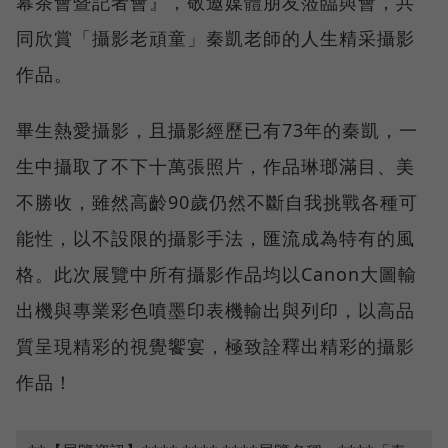
幕茶會暨記者會』，敬邀媒體朋友蒞臨與會，共
同欣賞「攝影老頑童」秦凱老師的人生精采攝影
作品。
畢生熱愛攝影，且攝影經歷已有73年的秦凱，一
生中攝取了不下十萬張照片，作品琳瑯滿目、美
不勝收，雖然高齡90歲仍然不斷自我挑戰各種可
能性，以不設限的攝影手法，匯流成為特有的風
格。此次展覽中所有攝影作品均以Canon大圖輸
出機與專業彩色噴墨印表機輸出與列印，以高品
質呈現精彩的視覺饗宴，極致詮釋出精彩的攝影
作品！