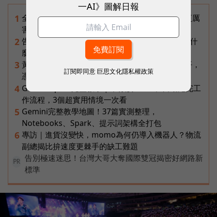
一AI》圖解日報
全台最大全聯首日業績破百萬，蔡篤昌：還會有更厲
1
害的大型店！為何把餐廳健身房都搬上樓？
告別「極速迷思」！Opensignal 國際評比揭密：什
2
麼才是 5G 時代的好網路？
黃仁勳兆元宴永遠站最後一排！最低調的二代鄭平，
3
訂閱即同意
巨思文化隱私權政策
憑什麼讓台達電被市場重新定價？
Gemini Spark完整教學｜幫你讀Gmail、自動跑完工
4
作流程，3個超實用情境一次看
Gemini完整教學地圖！37篇實測整理，
5
Notebooks、Spark、提示詞架構全打包
專訪｜進貨沒變快，momo為何仍導入機器人？物流
6
副總揭比拚速度更棘手的缺工難題
告別極速迷思！台灣大哥大奪國際雙冠揭密好網路新
PR
標準