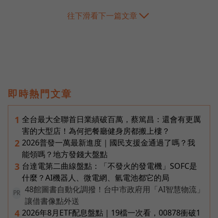
往下滑看下一篇文章
即時熱門文章
全台最大全聯首日業績破百萬，蔡篤昌：還會有更厲
1
害的大型店！為何把餐廳健身房都搬上樓？
2026普發一萬最新進度｜國民支援金通過了嗎？我
2
能領嗎？地方發錢大盤點
台達電第二曲線盤點：「不發火的發電機」SOFC是
3
什麼？AI機器人、微電網、氫電池都它的局
48館圖書自動化調撥！台中市政府用「AI智慧物流」
PR
讓借書像點外送
2026年8月ETF配息盤點｜19檔一次看，00878衝破1
4