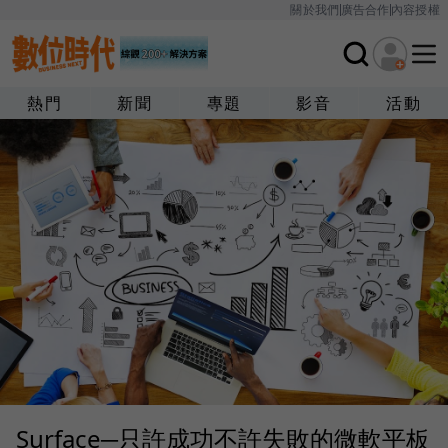
關於我們
廣告合作
內容授權
熱門
新聞
專題
影音
活動
Surface─只許成功不許失敗的微軟平板