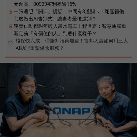
元創高、00929殖利率逾16%
一張遺照「開口」說話，中間有8道關卡！翊嘉禮儀
5
怎麼做出AI告別式，讓逝者最後道別？
連黃仁勳都叫年輕人當水電工！程世嘉：智慧通膨重
6
新定義「有價值的人」到底什麼樣子？
核保快六成、理賠判讀再加速！富邦人壽如何用三大
PR
AI助理重塑保險服務？