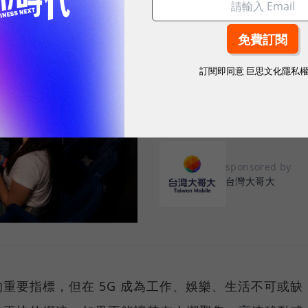
2026.08.03
|
3C生活
告別「極速迷思」！
密：什麼才是 5
訂閱即同意
巨思文化隱私
真正好用的網路服務，不是測速
演唱會時，網路連線依然穩定、
sponsored by
台灣大哥大
重要指標，但在 5G 成為工作、娛樂、生活不可或缺