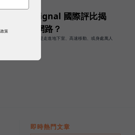
Opensignal 國際評比揭
G 時代的好網路？
權政策
軟體上的瞬間峰值，而是走進地下室、高速移動、或身處萬人
順暢且不中斷。
即時熱門文章