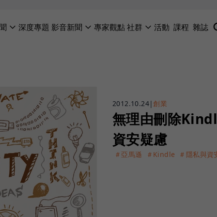
聞
深度專題
影音新聞
專家觀點
社群
活動
課程
雜誌
2012.10.24
|
創業
無理由刪除Kin
資安疑慮
＃亞馬遜
＃Kindle
＃隱私與資