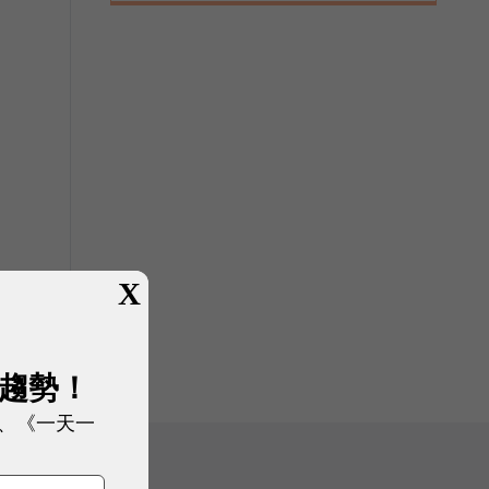
X
展趨勢！
、《一天一