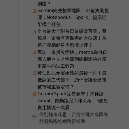
網路？
Gemini完整教學地圖！37篇實測整
2
理，Notebooks、Spark、提示詞
架構全打包
全台最大全聯首日業績破百萬，蔡
3
篤昌：還會有更厲害的大型店！為
何把餐廳健身房都搬上樓？
專訪｜進貨沒變快，momo為何仍
4
導入機器人？物流副總揭比拚速度
更棘手的缺工難題
黃仁勳兆元宴永遠站最後一排！最
5
低調的二代鄭平，憑什麼讓台達電
被市場重新定價？
Gemini Spark完整教學｜幫你讀
6
Gmail、自動跑完工作流程，3個超
實用情境一次看
告別極速迷思！台灣大哥大奪國際
PR
雙冠揭密好網路新標準