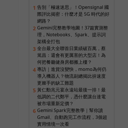
告別「極速迷思」！Opensignal 國
1
際評比揭密：什麼才是 5G 時代的好
網路？
Gemini完整教學地圖！37篇實測整
2
理，Notebooks、Spark、提示詞
架構全打包
全台最大全聯首日業績破百萬，蔡
3
篤昌：還會有更厲害的大型店！為
何把餐廳健身房都搬上樓？
專訪｜進貨沒變快，momo為何仍
4
導入機器人？物流副總揭比拚速度
更棘手的缺工難題
黃仁勳兆元宴永遠站最後一排！最
5
低調的二代鄭平，憑什麼讓台達電
被市場重新定價？
Gemini Spark完整教學｜幫你讀
6
Gmail、自動跑完工作流程，3個超
實用情境一次看