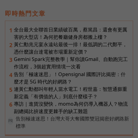
即時熱門文章
全台最大全聯首日業績破百萬，蔡篤昌：還會有更厲
1
害的大型店！為何把餐廳健身房都搬上樓？
黃仁勳兆元宴永遠站最後一排！最低調的二代鄭平，
2
憑什麼讓台達電被市場重新定價？
Gemini Spark完整教學｜幫你讀Gmail、自動跑完工
3
作流程，3個超實用情境一次看
告別「極速迷思」！Opensignal 國際評比揭密：什
4
麼才是 5G 時代的好網路？
連黃仁勳都叫年輕人當水電工！程世嘉：智慧通膨重
5
新定義「有價值的人」到底什麼樣子？
專訪｜進貨沒變快，momo為何仍導入機器人？物流
6
副總揭比拚速度更棘手的缺工難題
告別極速迷思！台灣大哥大奪國際雙冠揭密好網路新
PR
標準