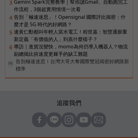
Gemini Spark完整教學｜幫你讀Gmail、自動跑完工
3
作流程，3個超實用情境一次看
告別「極速迷思」！Opensignal 國際評比揭密：什
4
麼才是 5G 時代的好網路？
連黃仁勳都叫年輕人當水電工！程世嘉：智慧通膨重
5
新定義「有價值的人」到底什麼樣子？
專訪｜進貨沒變快，momo為何仍導入機器人？物流
6
副總揭比拚速度更棘手的缺工難題
告別極速迷思！台灣大哥大奪國際雙冠揭密好網路新
PR
標準
追蹤我們