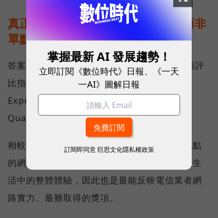
真正的好網路，比的是長期穩定、而非
單點測速
掌握最新 AI 發展趨勢！
答案，就藏在 Opensignal 最具代表性的兩項評
立即訂閱《數位時代》日報、《一天
比指標──可靠性體驗（Reliability
一AI》圖解日報
Experience）與品質一致性（Consistent
Quality）。
相較於傳統下載速度只反映單一時間、單一地點
訂閱即同意
巨思文化隱私權政策
的網路表現，這兩項指標更重視使用者在真實生
活中的整體體驗，因此也是最能反映電信業者網
路實力、最難取得的獎項。