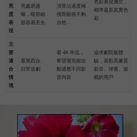
色彩表現層次，
亮
亮處易過
演算法過度補
精準還原真實色
度
曝，暗部細
償而顯得不夠
彩
表
節容易丟失
自然
現
主
要
看 4K 串流，
追求劇院級體
適
看第四台、
希望電視能自
驗，喜歡高畫質
合
日常追劇
動適應不同影
影音、球賽、遊
情
音內容
戲的用戶
境