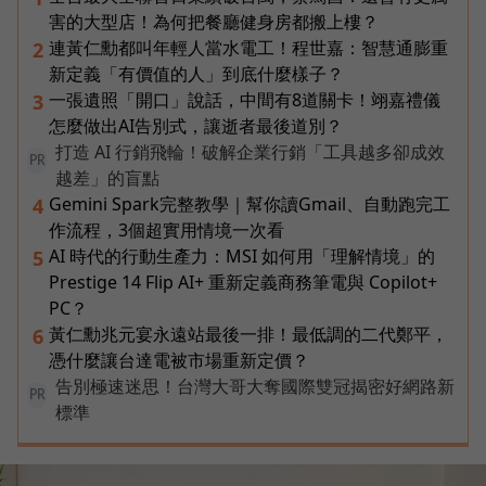
害的大型店！為何把餐廳健身房都搬上樓？
連黃仁勳都叫年輕人當水電工！程世嘉：智慧通膨重
2
新定義「有價值的人」到底什麼樣子？
一張遺照「開口」說話，中間有8道關卡！翊嘉禮儀
3
怎麼做出AI告別式，讓逝者最後道別？
打造 AI 行銷飛輪！破解企業行銷「工具越多卻成效
PR
越差」的盲點
Gemini Spark完整教學｜幫你讀Gmail、自動跑完工
4
作流程，3個超實用情境一次看
AI 時代的行動生產力：MSI 如何用「理解情境」的
5
Prestige 14 Flip AI+ 重新定義商務筆電與 Copilot+
PC？
黃仁勳兆元宴永遠站最後一排！最低調的二代鄭平，
6
憑什麼讓台達電被市場重新定價？
告別極速迷思！台灣大哥大奪國際雙冠揭密好網路新
PR
標準