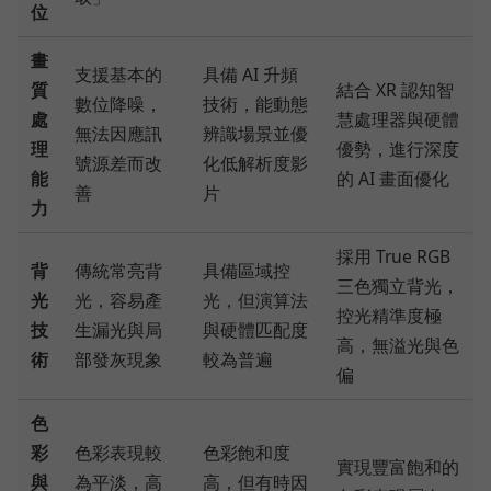
位
畫
支援基本的
具備 AI 升頻
質
結合 XR 認知智
數位降噪，
技術，能動態
處
慧處理器與硬體
無法因應訊
辨識場景並優
理
優勢，進行深度
號源差而改
化低解析度影
能
的 AI 畫面優化
善
片
力
採用 True RGB
背
傳統常亮背
具備區域控
三色獨立背光，
光
光，容易產
光，但演算法
控光精準度極
技
生漏光與局
與硬體匹配度
高，無溢光與色
術
部發灰現象
較為普遍
偏
色
彩
色彩表現較
色彩飽和度
實現豐富飽和的
與
為平淡，高
高，但有時因