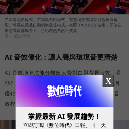
左圖為電影模式，右圖為遊戲模式。智慧場景辨識功能會根據電
影、球賽或遊戲自動切換最佳模式。搭配 True RGB 技術，即使在
動態或暗部場景下，色彩依然自然不失真。
圖／ 數位時代
AI 音效優化：讓人聲與環境音更清楚
AI 音效演算法能分離出人聲對白與背景音效。看
X
動作大片時，能放大環繞立體感；看新聞時，則
優化人聲頻率，甚至能根據客廳結構進行空間音
效校正。
掌握最新 AI 發展趨勢！
立即訂閱《數位時代》日報、《一天