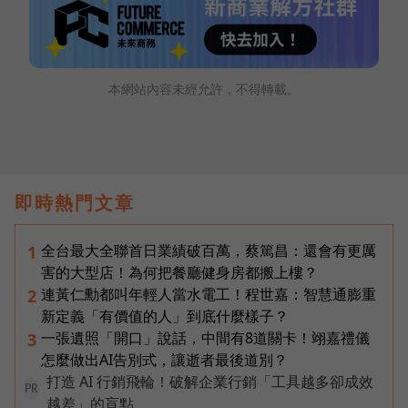
本網站內容未經允許，不得轉載。
即時熱門文章
全台最大全聯首日業績破百萬，蔡篤昌：還會有更厲
1
害的大型店！為何把餐廳健身房都搬上樓？
連黃仁勳都叫年輕人當水電工！程世嘉：智慧通膨重
2
新定義「有價值的人」到底什麼樣子？
一張遺照「開口」說話，中間有8道關卡！翊嘉禮儀
3
怎麼做出AI告別式，讓逝者最後道別？
打造 AI 行銷飛輪！破解企業行銷「工具越多卻成效
PR
越差」的盲點