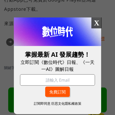
Appstore下載。
X
來源：
TechCrunch
AI提升效率，永續決定未來！全球永續指標
➜
企業認證☀️100 MVP等你角逐雙獎榮譽
掌握最新 AI 發展趨勢！
立即訂閱《數位時代》日報、《一天
關鍵字：
＃亞馬遜
＃雲端技術與服務
一AI》圖解日報
訂閱即同意
巨思文化隱私權政策