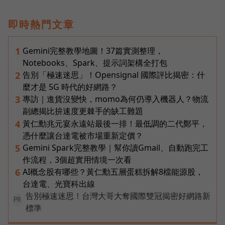
即時熱門文章
Gemini完整教學地圖！37篇實測整理，
1
Notebooks、Spark、提示詞架構全打包
告別「極速迷思」！Opensignal 國際評比揭密：什
2
麼才是 5G 時代的好網路？
專訪｜進貨沒變快，momo為何仍導入機器人？物流
3
副總揭比拚速度更棘手的缺工難題
黃仁勳兆元宴永遠站最後一排！最低調的二代鄭平，
4
憑什麼讓台達電被市場重新定價？
Gemini Spark完整教學｜幫你讀Gmail、自動跑完工
5
作流程，3個超實用情境一次看
AI概念股有哪些？黃仁勳五層蛋糕拆解8檔能源股，
6
台達電、光寶科出線
告別極速迷思！台灣大哥大奪國際雙冠揭密好網路新
PR
標準