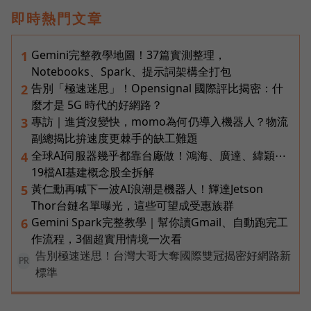
即時熱門文章
Gemini完整教學地圖！37篇實測整理，
1
Notebooks、Spark、提示詞架構全打包
告別「極速迷思」！Opensignal 國際評比揭密：什
2
麼才是 5G 時代的好網路？
專訪｜進貨沒變快，momo為何仍導入機器人？物流
3
副總揭比拚速度更棘手的缺工難題
全球AI伺服器幾乎都靠台廠做！鴻海、廣達、緯穎⋯
4
19檔AI基建概念股全拆解
黃仁勳再喊下一波AI浪潮是機器人！輝達Jetson
5
Thor台鏈名單曝光，這些可望成受惠族群
Gemini Spark完整教學｜幫你讀Gmail、自動跑完工
6
作流程，3個超實用情境一次看
告別極速迷思！台灣大哥大奪國際雙冠揭密好網路新
PR
標準