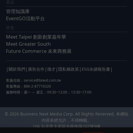
產品
管理知識庫
EventGO活動平台
展會
Meet Taipei 創新創業嘉年華
Meet Greater South
Future Commerce 未來商務展
|
|
|
|
|
|
關於我們
廣告合作
徵才
隱私權政策
ESG永續報告書
客服信箱：
service@bnext.com.tw
客服專線：886-2-87716326
服務時間：週一 ～ 週五：09:30~12:00；13:30~17:00
© 2026 Business Next Media Corp. All Rights Reserved. 本網站
內容未經允許，不得轉載。
106 台北市大安區光復南路102號9樓