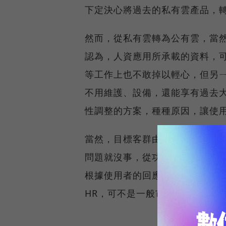
下定決心將過去的私有雲產品，轉為
然而，從私有雲轉為公有雲，當
認為，人資應用所承載的資料，
等工作上也不敢掉以輕心，但另
不用維護、設備，還能享有過去
性調整的方案，種種原因，讓使用F
當然，目標客群由資源豐富的大
問題就沒事，從功能介面、訂閱
根據使用者的回應進行調整，不過
HR，可不是一般市場後進者可以