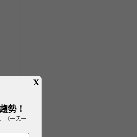
X
展趨勢！
、《一天一