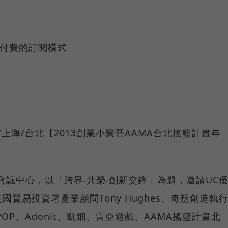
付費的訂閱模式
/上海/台北【2013創業小聚暨AAMA台北搖籃計畫年
際會議中心，以「跨界‧共榮‧創新交鋒」為題，邀請UC
貿易投資署產業顧問Tony Hughes、奇想創造執
s、POP、Adonit、凱鈿、雷亞遊戲、AAMA搖籃計畫北