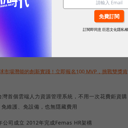
訂閱即同意
巨思文化隱私
球市場潛能的創新實踐！立即報名100 MVP，挑戰雙獎肯
R是台灣首個雲端人力資源管理系統，不用一次花費鉅資購
、免維護、免設備，也無隱藏費用
年公司成立 2012年完成Femas HR架構