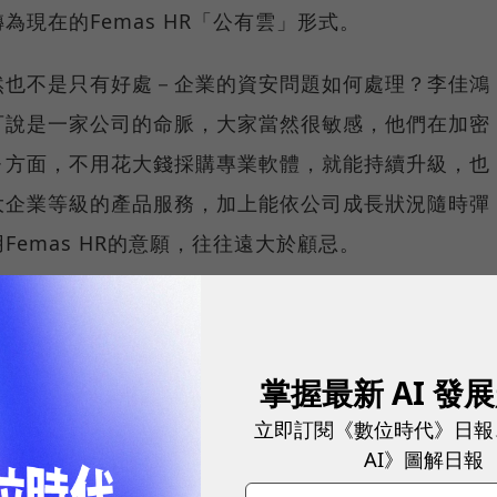
現在的Femas HR「公有雲」形式。
然也不是只有好處－企業的資安問題如何處理？李佳鴻
可說是一家公司的命脈，大家當然很敏感，他們在加密
ㄧ方面，不用花大錢採購專業軟體，就能持續升級，也
大企業等級的產品服務，加上能依公司成長狀況隨時彈
emas HR的意願，往往遠大於顧忌。
企業，轉為百廢待舉的新創公司，當然不是解決資安的
方案，甚至到整體產品服務策略，都需要重新思考，並
掌握最新 AI 發
，至少在基礎上，由兩位雲端老將帶領的Femas
隨便比擬的。
立即訂閱《數位時代》日報
AI》圖解日報