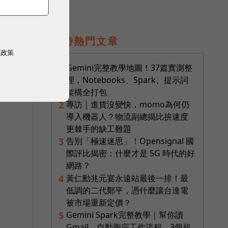
即時熱門文章
權政策
Gemini完整教學地圖！37篇實測整
1
理，Notebooks、Spark、提示詞
架構全打包
專訪｜進貨沒變快，momo為何仍
2
導入機器人？物流副總揭比拚速度
更棘手的缺工難題
告別「極速迷思」！Opensignal 國
3
際評比揭密：什麼才是 5G 時代的好
網路？
黃仁勳兆元宴永遠站最後一排！最
4
低調的二代鄭平，憑什麼讓台達電
被市場重新定價？
Gemini Spark完整教學｜幫你讀
5
Gmail、自動跑完工作流程，3個超