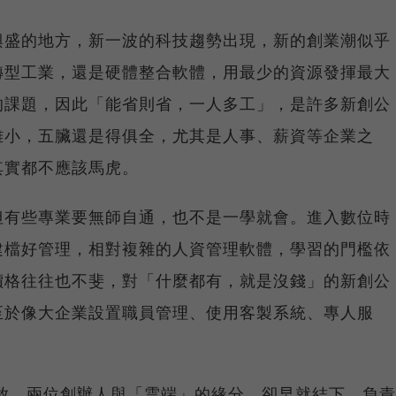
興盛的地方，新一波的科技趨勢出現，新的創業潮似乎
轉型工業，還是硬體整合軟體，用最少的資源發揮最大
的課題，因此「能省則省，一人多工」，是許多新創公
雖小，五臟還是得俱全，尤其是人事、薪資等企業之
其實都不應該馬虎。
但有些專業要無師自通，也不是一學就會。進入數位時
建檔好管理，相對複雜的人資管理軟體，學習的門檻依
價格往往也不斐，對「什麼都有，就是沒錢」的新創公
至於像大企業設置職員管理、使用客製系統、專人服
放，兩位創辦人與「雲端」的緣分，卻早就結下。負責