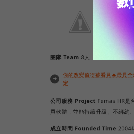
團隊
Team
8人
你的改變值得被看見🔥最具全
➜
定
公司服務
Project
Femas H
買軟體，並能持續升級、不綁約
成立時間
Founded Time
2004