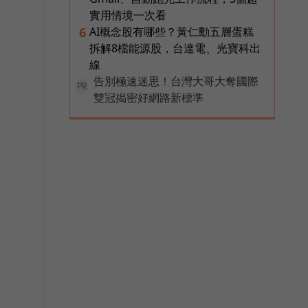
實用情境一次看
AI概念股有哪些？黃仁勳五層蛋糕
6
拆解8檔能源股，台達電、光寶科出
線
告別極速迷思！台灣大哥大奪國際
PR
雙冠揭密好網路新標準
優
行