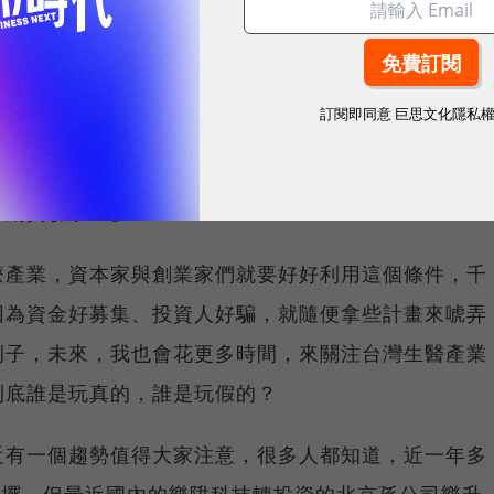
，「連我與媽媽一起看台語連續劇，裡面的主角都是在
知道，台灣生技業沒有不起飛的道理！」
訂閱即同意
巨思文化隱私
)首席顧問蘇懷仁最近也常講一個笑話，「有一位年青人
很高興回家告訴他住南部的阿嬤，阿嬤就問他，你去的
三期實驗了？」
療產業，資本家與創業家們就要好好利用這個條件，千
因為資金好募集、投資人好騙，就隨便拿些計畫來唬弄
例子，未來，我也會花更多時間，來關注台灣生醫產業
到底誰是玩真的，誰是玩假的？
近有一個趨勢值得大家注意，很多人都知道，近一年多
停擺，但最近國內的樂陞科技轉投資的北京孫公司樂升