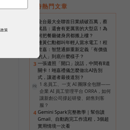
即時熱門文章
全台最大全聯首日業績破百萬，蔡
1
篤昌：還會有更厲害的大型店！為
權政策
剛
何把餐廳健身房都搬上樓？
連黃仁勳都叫年輕人當水電工！程
2
世嘉：智慧通膨重新定義「有價值
的人」到底什麼樣子？
一張遺照「開口」說話，中間有8道
3
關卡！翊嘉禮儀怎麼做出AI告別
式，讓逝者最後道別？
1 名員工、一支 AI 團隊全包辦——
PR
企業 AI 員工管理平台 ORRA，如何
讓新創公司撐起研發、銷售到客
服？
Gemini Spark完整教學｜幫你讀
4
Gmail、自動跑完工作流程，3個超
實用情境一次看