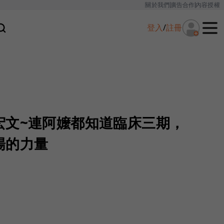
關於我們
廣告合作
內容授權
登入
/
註冊
宏文~連阿嬤都知道臨床三期，
場的力量