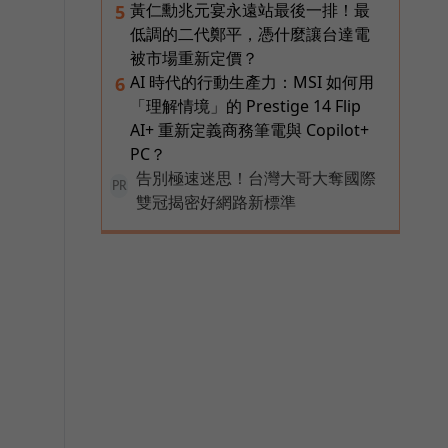
黃仁勳兆元宴永遠站最後一排！最
5
低調的二代鄭平，憑什麼讓台達電
被市場重新定價？
AI 時代的行動生產力：MSI 如何用
6
「理解情境」的 Prestige 14 Flip
AI+ 重新定義商務筆電與 Copilot+
PC？
告別極速迷思！台灣大哥大奪國際
PR
雙冠揭密好網路新標準