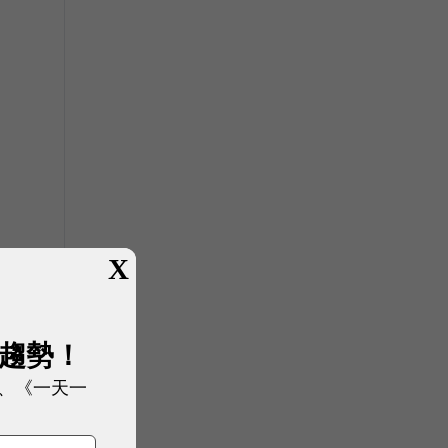
X
展趨勢！
、《一天一