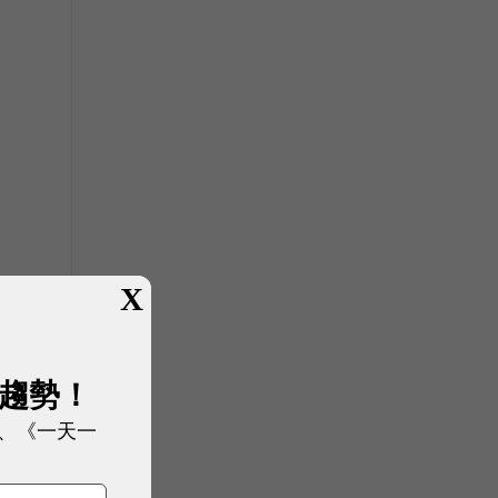
貢
X
展趨勢！
、《一天一