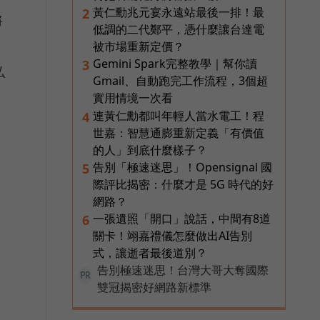
黃仁勳兆元宴永遠站最後一排！最
2
將
低調的二代鄭平，憑什麼讓台達電
被市場重新定價？
Gemini Spark完整教學｜幫你讀
3
弘
Gmail、自動跑完工作流程，3個超
實用情境一次看
連黃仁勳都叫年輕人當水電工！程
4
世嘉：智慧通膨重新定義「有價值
的人」到底什麼樣子？
告別「極速迷思」！Opensignal 國
5
際評比揭密：什麼才是 5G 時代的好
網路？
一張遺照「開口」說話，中間有8道
6
關卡！翊嘉禮儀怎麼做出AI告別
式，讓逝者最後道別？
告別極速迷思！台灣大哥大奪國際
PR
雙冠揭密好網路新標準