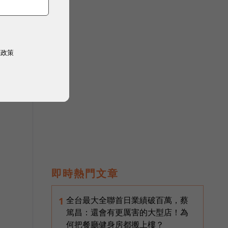
評
權政策
即時熱門文章
全台最大全聯首日業績破百萬，蔡
1
篤昌：還會有更厲害的大型店！為
何把餐廳健身房都搬上樓？