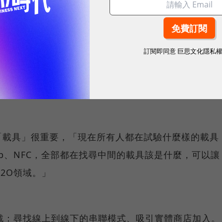
杭州實行O2O模式的淘寶口碑卡，商家內容來自消費點
付寶，消費者到店後可刷卡確認到店消費，並且回到網
訂閱即同意
巨思文化隱私
素：實體商店的推薦、線上付費、商家也能知道消費者
扣的模式，對消費者和店家來說皆具吸引力。但該計畫
廣不易，消費者端需要多帶一張卡，而商家也需要一台
「載具」很重要，「現在所有人都在試驗什麼樣的載具
App、NFC，全部都在找尋中間的載具該是什麼，可以讓
2O領域。」
戰：尋找線上到線下的串聯模式、吸引實體商店加入。