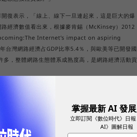
李開復表示，「線上、線下一旦連起來，這是巨大的爆
經濟數值看出來，根據麥肯錫（McKinsey）2012
ng:The Internet’s impact on aspiring
算2010年台灣網路經濟占GDP比率5.4％，與歐美等已開發國
成長許多，整體網路生態體系成熟度高，是網路經濟活動
到實體商店，但仔細回想，這類經驗大多數的人都有，
實際人到了就能使用，從十年前就有模式，為何又成為
掌握最新 AI 發
年的網勁科技執行長游士逸指出，「觀念真的不新，但
立即訂閱《數位時代》日報
路』，它讓所有產業進入網路的成本變低，也讓消費者
AI》圖解日報
）。」