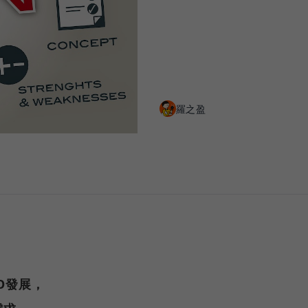
羅之盈
O發展，