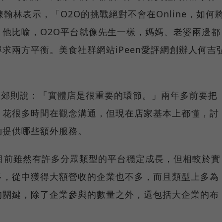
陳翰林表示，「O2O的挑戰絕對不會在Online，如何
他比喻，O2O平台就像先生一樣，媽媽、老婆兩邊都
求兩方平衡。美食社群網站iPeen愛評網創辦人何吉
涂孟郊則說：「實體店是很重要的環節。」兩年多前要把
，花很多時間在觀念溝通，但現在店家基本上都懂，討
夠提供哪些額外服務。
目前雖然有許多分眾類型的平台穩定成長，但相較於實
多，從中獲得大額營收的企業也不多，而且類型上多為
的關鍵，除了企業參與的數量之外，還包括大企業的布