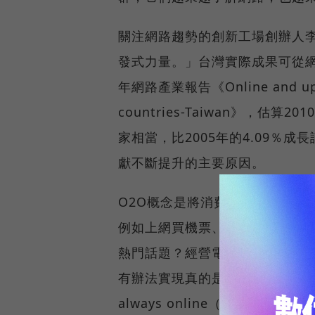
關注網路趨勢的創新工場創辦人
發式力量。」台灣實際成果可從網路
年網路產業報告《Online and upcomi
countries-Taiwan》，估
家相當，比2005年的4.09％
獻不斷提升的主要原因。
O2O概念是將消費者從網路上帶
例如上網買機票、訂飯店住宿，
熱門話題？經營電子商務超過十
有辦法實現真的是因為『行動網
always online（永遠在網路上