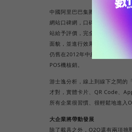
中國阿里巴巴集團在2011年於
網站口碑網，口碑卡付款綁定支
站給予評價，完全符合O2O的要
面貌，並進行效果監測，環環相
仍舊在2012年中結束，因為推
POS機核銷。
游士逸分析，線上到線下之間的
才對，實體卡片、QR Code、
所有企業很習慣、很輕鬆地進入O
大企業將帶動發展
除了載具之外，O2O還有兩項挑