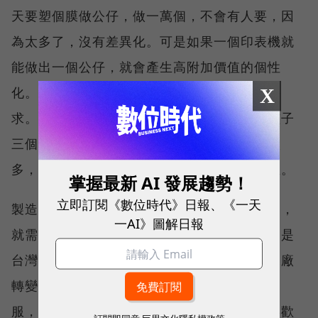
天要塑個膜做公仔，做一萬個，不會有人要，因
為太多了，沒有差異化。可是如果一個印表機就
能做出一個公仔，就會產生高附加價值的個性
化。不論是數位化或自動化，都會產生人才需
X
求。數位化產生的是設計人才，台灣下一代孩子
三個有兩個想學設計，我們設計的獎項拿得很
多，但卻沒地方工作，不過這需求會開始產生。
掌握最新 AI 發展趨勢！
立即訂閱《數位時代》日報、《一天
製造業逐漸從代工走到個性化，開始有品牌後，
一AI》圖解日報
就需要工業設計。另外還牽涉到服務人才，這是
台灣比較弱的，應該要慢慢提升。如果要把工廠
轉變為透過網路接單服務，就需要很多網路客
服，甚至網路行銷，這都蠻符合下一代孩子喜歡