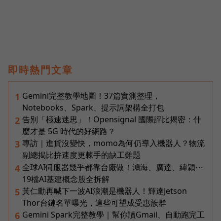
即時熱門文章
Gemini完整教學地圖！37篇實測整理，
1
Notebooks、Spark、提示詞架構全打包
告別「極速迷思」！Opensignal 國際評比揭密：什
2
麼才是 5G 時代的好網路？
專訪｜進貨沒變快，momo為何仍導入機器人？物流
3
副總揭比拚速度更棘手的缺工難題
全球AI伺服器幾乎都靠台廠做！鴻海、廣達、緯穎⋯
4
19檔AI基建概念股全拆解
黃仁勳再喊下一波AI浪潮是機器人！輝達Jetson
5
Thor台鏈名單曝光，這些可望成受惠族群
Gemini Spark完整教學｜幫你讀Gmail、自動跑完工
6