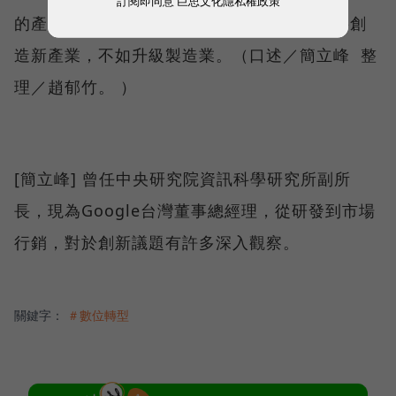
訂閱即同意
巨思文化隱私權政策
的產業。所以製造業服務化大方向是對的，要創
造新產業，不如升級製造業。（口述／簡立峰 整
理／趙郁竹。
）
[簡立峰] 曾任中央研究院資訊科學研究所副所
長，現為Google台灣董事總經理，從研發到市場
行銷，對於創新議題有許多深入觀察。
關鍵字：
＃數位轉型