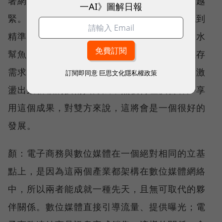
著網路數位大門往前走，與數位媒體綁得越來越
一AI》圖解日報
緊。我們也尋求最新最好的技術，幫助我們找到
精準目標消費者族群，因此，勢必是魚幫水、水
幫魚的相互依附成長的。也由於我們強烈的生存
需求，與數位媒體、數位廣告有志一同，互相激
訂閱即同意
巨思文化隱私權政策
盪出最新穎的技術與方法，然後傳產廣告客戶享
用這個成果，對雙方來說，這將會是一個很好的
發展。
顏：電子商務與數位媒體在一個絕對相同的立基
點上，是因為這兩個產業都架構在數位媒體網絡
中，所以兩者能成就一種先天，且無可取代的夥
伴關係。數位媒體直接引導流量、提供曝光；電