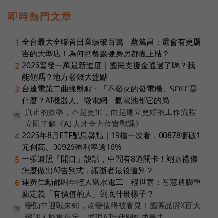
即時熱門文章
全台最大全聯首日業績破百萬，蔡篤昌：還會有更厲
1
害的大型店！為何把餐廳健身房都搬上樓？
2026普發一萬最新進度｜國民支援金通過了嗎？我
2
能領嗎？地方發錢大盤點
台達電第二曲線盤點：「不發火的發電機」SOFC是
3
什麼？AI機器人、微電網、氫電池都它的局
真正的效率，不是更忙，而是建立更好的工作流程！
PR
立即了解《AI 人才全方位實戰課》
2026年8月ETF配息盤點｜19檔一次看，00878衝破1
4
元創高、00929殖利率逾16%
一張遺照「開口」說話，中間有8道關卡！翊嘉禮儀
5
怎麼做出AI告別式，讓逝者最後道別？
連黃仁勳都叫年輕人當水電工！程世嘉：智慧通膨重
6
新定義「有價值的人」到底什麼樣子？
變動中迎戰未知，改變值得被看見！國際品牌X百大
PR
經理人雙重肯定，展現AI時代關鍵成長力