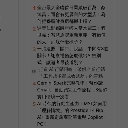
全台最大全聯首日業績破百萬，蔡
1
篤昌：還會有更厲害的大型店！為
困
何把餐廳健身房都搬上樓？
連黃仁勳都叫年輕人當水電工！程
2
點
世嘉：智慧通膨重新定義「有價值
的人」到底什麼樣子？
一張遺照「開口」說話，中間有8道
3
關卡！翊嘉禮儀怎麼做出AI告別
式，讓逝者最後道別？
打造 AI 行銷飛輪！破解企業行銷
PR
「工具越多卻成效越差」的盲點
Gemini Spark完整教學｜幫你讀
4
Gmail、自動跑完工作流程，3個超
實用情境一次看
AI 時代的行動生產力：MSI 如何用
5
「理解情境」的 Prestige 14 Flip
AI+ 重新定義商務筆電與 Copilot+
PC？