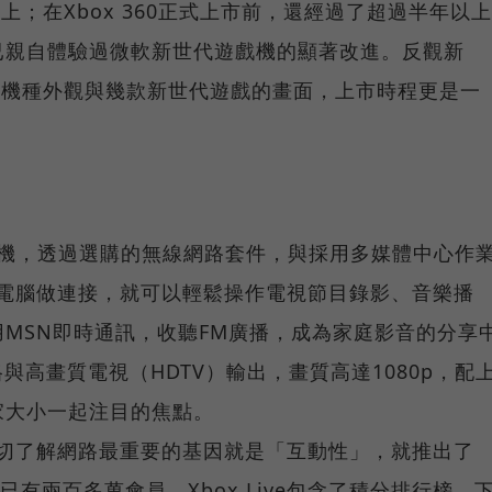
上；在Xbox 360正式上市前，還經過了超過半年以上
已親自體驗過微軟新世代遊戲機的顯著改進。反觀新
念機種外觀與幾款新世代遊戲的畫面，上市時程更是一
遊戲機，透過選購的無線網路套件，與採用多媒體中心作
）的電腦做連接，就可以輕鬆操作電視節目錄影、音樂播
MSN即時通訊，收聽FM廣播，成為家庭影音的分享
格與高畫質電視（HDTV）輸出，畫質高達1080p，配
家大小一起注目的焦點。
深切了解網路最重要的基因就是「互動性」，就推出了
球已有兩百多萬會員。Xbox Live包含了積分排行榜、