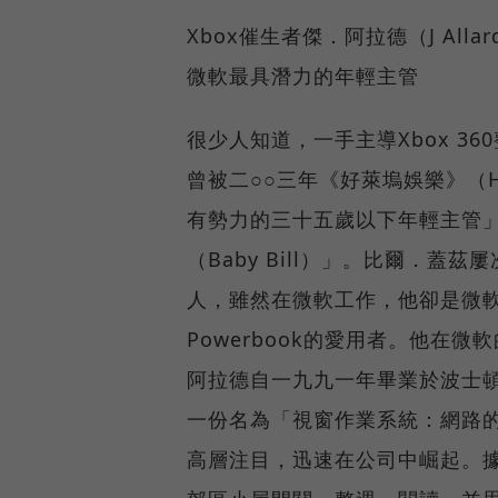
Xbox催生者傑．阿拉德（J Allar
微軟最具潛力的年輕主管
很少人知道，一手主導Xbox 36
曾被二○○三年《好萊塢娛樂》（Ho
有勢力的三十五歲以下年輕主管」之一
（Baby Bill）」。比爾．
人，雖然在微軟工作，他卻是微
Powerbook的愛用者。他在
阿拉德自一九九一年畢業於波士
一份名為「視窗作業系統：網路
高層注目，迅速在公司中崛起。