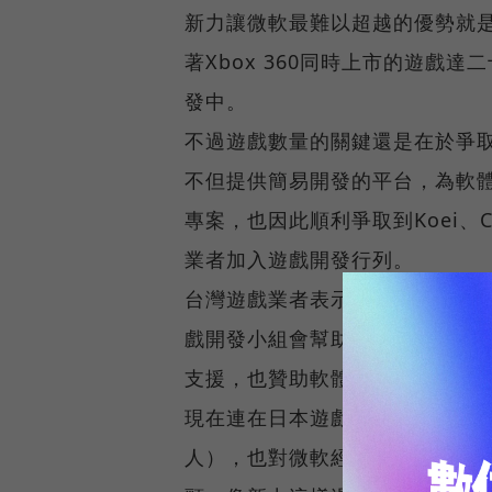
新力讓微軟最難以超越的優勢就
著Xbox 360同時上市的遊戲
發中。
不過遊戲數量的關鍵還是在於爭
不但提供簡易開發的平台，為軟
專案，也因此順利爭取到Koei、Cap
業者加入遊戲開發行列。
台灣遊戲業者表示，微軟與新力
戲開發小組會幫助各區域市場的
支援，也贊助軟體開發商。
現在連在日本遊戲界素有鬼才之稱的廣
人），也對微軟經營遊戲開發環