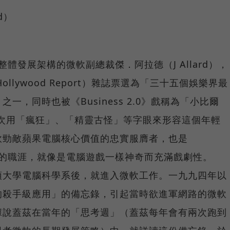
d）
0整體發展架構的微軟副總裁傑．阿拉德（J Allard），
llywood Report）雜誌票選為「三十五個娛樂界最
，同時也被《Business 2.0》戲稱為「小比爾
蓋茲屢次用「瘋狂」、「精靈古怪」等字眼來形容這個年輕
軟勁敵蘋果電腦核心價值的忠實服膺者，也是
微軟的職涯，就像是電腦遊戲一樣神奇而充滿戲劇性。
頓大學電腦科學系後，就進入微軟工作。一九九四年以
的殺手級應用」的備忘錄，引起當時欲進軍網路的微軟
據說蓋茲在當年的「思考週」（蓋茲每年會有兩次跑到