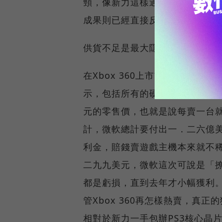
頸，像新力這樣過度強調高開發
成果則已經直接反映在Xbox 3
供貨不足是最大隱憂
在Xbox 360上市前，美國市調
示，包括所有的硬體和包裝，Xbo
元的零售價，也就是說每賣一台
計，微軟總計要付出一．二六億
利金，賠錢賣遊戲主機本來就不稀
二九九美元，微軟這次可說是「
都是虧損，直到去年才小幅獲利
管Xbox 360再怎樣熱賣，真
相對於新力一手包辦PS3核心晶片