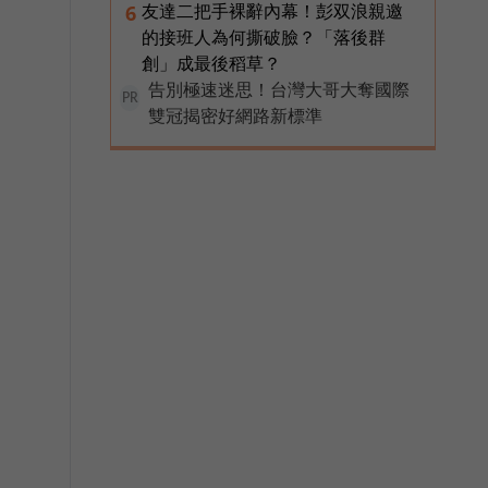
友達二把手裸辭內幕！彭双浪親邀
6
的接班人為何撕破臉？「落後群
創」成最後稻草？
告別極速迷思！台灣大哥大奪國際
PR
雙冠揭密好網路新標準