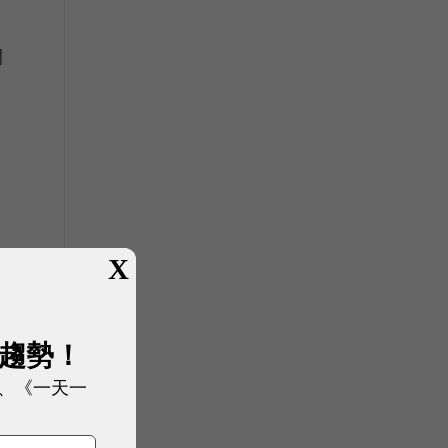
開
X
展趨勢！
、《一天一