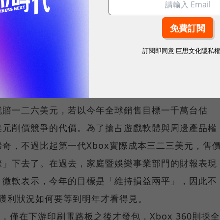
成本與難度，只會讓支援廠商活不下去，而微軟努力的
60越來越成熟的遊戲水準上。
訂閱即同意
巨思文化隱私
機構iSuppli曾對其進行詳細的成本拆解，分析結果顯
x 360豪華版的成本為五二五美元，遠遠高於三九九
就賠一二六美元，若以今年全球銷售目標一千萬台估
美元削價競爭的代價。為了搶占遊戲軟體與周邊產品權
奇，不過比起第一代Xbox實際成本三二三美元，售
撩」下去了。在過去，家庭暨娛樂事業部門的財報表現
。微軟表示，今年的目標是「維持損益兩平」，因此不
正的獲利狀況如何要等到明年才看得見。
，僅在下游印刷電路板之後才發包，Xbox 360則採全