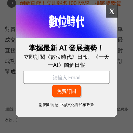
➜
創新實踐！立即報名100 MVP，挑戰雙獎肯
X
定
對賣家而言，使用pockii平臺除能有效提高訂單
成交率，更省去對帳、查帳的麻煩，給予賣家最
掌握最新 AI 發展趨勢！
直接且有效率地的業績幫助。目前pockii僅針對
立即訂閱《數位時代》日報、《一天
成功交易的訂單，向賣家收取金流手續費，在訂
一AI》圖解日報
單成交前，買賣雙方可免費使用所有的服務。
訂閱即同意
巨思文化隱私權政策
(圖說：中國信託進軍第三方支付布局，主打賣家只要3分鐘就能啟動網路
收款。)