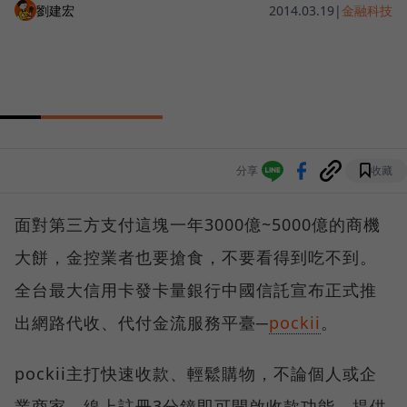
劉建宏
2014.03.19
|
金融科技
分享
收藏
面對第三方支付這塊一年3000億~5000億的商機
大餅，金控業者也要搶食，不要看得到吃不到。
全台最大信用卡發卡量銀行中國信託宣布正式推
出網路代收、代付金流服務平臺─
pockii
。
pockii主打快速收款、輕鬆購物，不論個人或企
業商家，線上註冊3分鐘即可開啟收款功能，提供