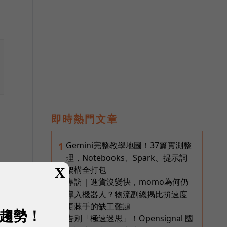
即時熱門文章
Gemini完整教學地圖！37篇實測整
1
理，Notebooks、Spark、提示詞
架構全打包
X
專訪｜進貨沒變快，momo為何仍
2
導入機器人？物流副總揭比拚速度
更棘手的缺工難題
展趨勢！
告別「極速迷思」！Opensignal 國
3