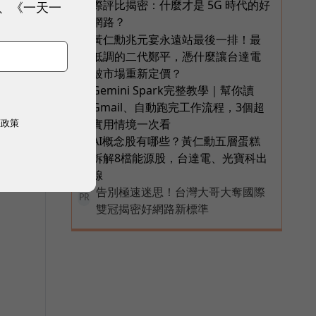
際評比揭密：什麼才是 5G 時代的好
、《一天一
網路？
黃仁勳兆元宴永遠站最後一排！最
4
爭
低調的二代鄭平，憑什麼讓台達電
順
被市場重新定價？
Gemini Spark完整教學｜幫你讀
5
Gmail、自動跑完工作流程，3個超
權政策
實用情境一次看
AI概念股有哪些？黃仁勳五層蛋糕
6
拆解8檔能源股，台達電、光寶科出
線
告別極速迷思！台灣大哥大奪國際
PR
雙冠揭密好網路新標準