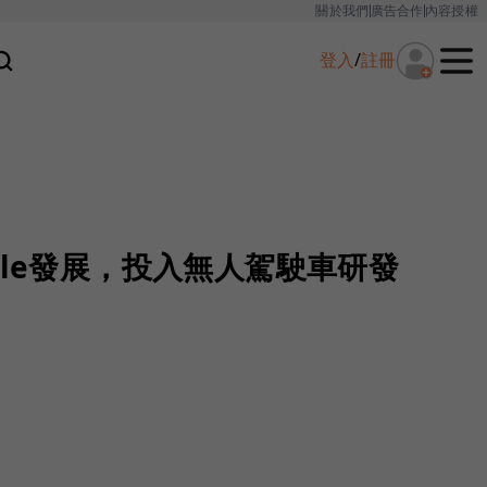
關於我們
廣告合作
內容授權
登入
/
註冊
gle發展，投入無人駕駛車研發