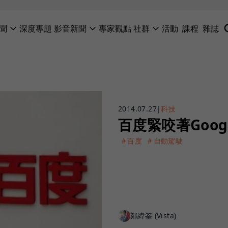
聞
深度專題
影音新聞
專家觀點
社群
活動
課程
雜誌
2014.07.27
|
科技
百度緊咬著Goo
＃百度
＃自動駕駛
鄭緯筌 (Vista)