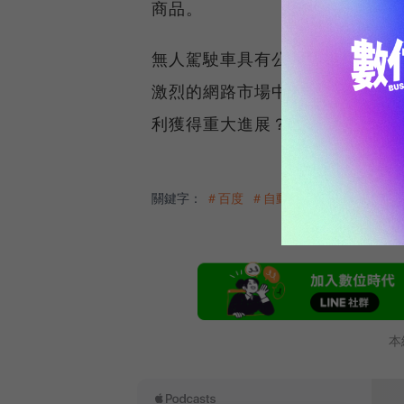
商品。
無人駕駛車具有公益和商業的巨大
激烈的網路市場中另闢蹊徑，是相
利獲得重大進展？我們相信，很
關鍵字：
＃百度
＃自動駕駛
本