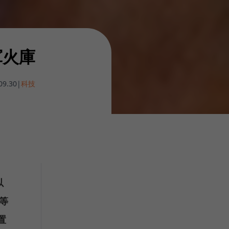
軍火庫
09.30
|
科技
以
等
置