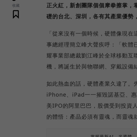
正火紅，新創團隊個個摩拳擦掌，
收藏
礎的台北、深圳，各有其產業優勢
「從來沒有一個時候，硬體像現在這麼
事總經理簡立峰大聲疾呼：「軟體
耀事業部總裁劉江峰於全球移動互
機，將誕生於與物聯網、穿戴設備
如此熱血的話，硬體產業久違了。
iPhone、iPad一一摧毀諾基亞、
美IPO的阿里巴巴，股價受到投資
的體悟：產品必須有靈魂，而靈魂
掌握最新AI、半導體