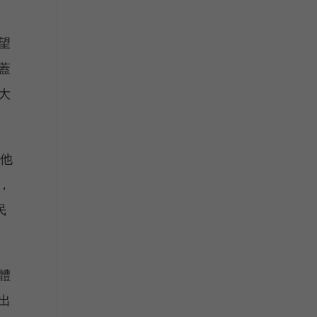
望
蓋
大
顧他
，
民
體
出