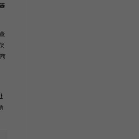
基
董
榮
幣商
赴
新