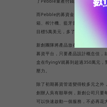
了Pebble量產付錢給供應鏈的問題
而Pebble的募資金額紀錄在今年被Coo
箱、榨汁機、藍牙音箱、LED照明
目標5萬美元，多了205倍。又是
新創團隊將產品放在Kickstarter
募資平台，只要產品設計概念佳，
盒在flyingV就募到超過350
壓力。
除了初期募資管道變得較多元之外
創辦人吳有順舉例，新創公司只要每
可以快速啟動一個服務，不必再花