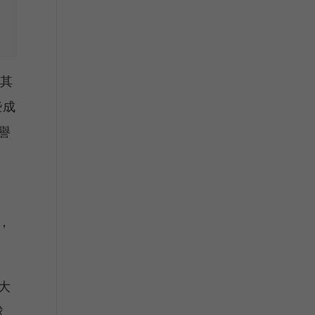
，其
些成
譽
，
大
球