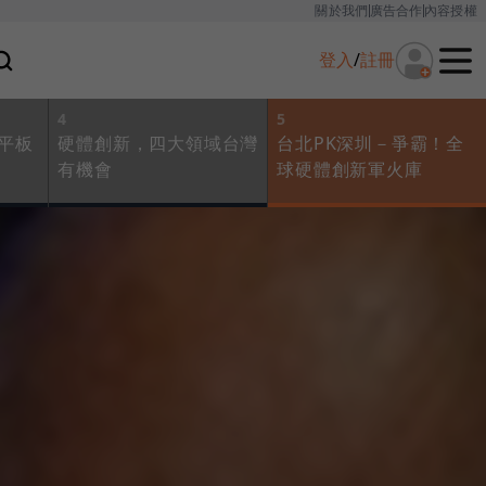
關於我們
廣告合作
內容授權
登入
/
註冊
4
5
把平板
硬體創新，四大領域台灣
台北PK深圳－爭霸！全
有機會
球硬體創新軍火庫