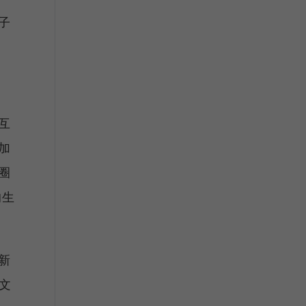
子
互
加
圈
的生
新
文