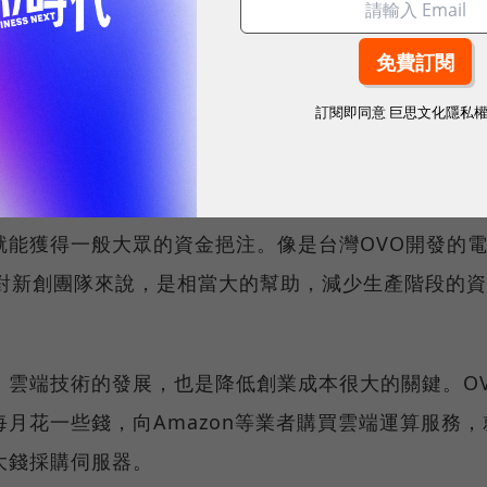
。
lest Cooler酷冰箱打破，Coolest Cooler集合
燈、行李架等功能，共募到1,033萬美元，比當初設定
訂閱即同意
巨思文化隱私
一個智慧硬體成功吸金的故事。
、Indiegogo、flyingV，或是中國的點名時間、眾籌網
就能獲得一般大眾的資金挹注。像是台灣OVO開發的
萬元，對新創團隊來說，是相當大的幫助，減少生產階段的
，雲端技術的發展，也是降低創業成本很大的關鍵。O
月花一些錢，向Amazon等業者購買雲端運算服務，
大錢採購伺服器。