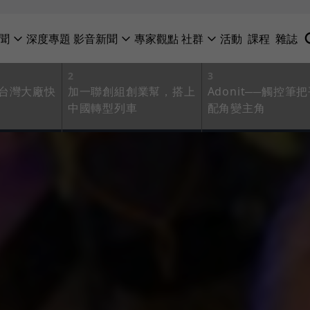
聞
深度專題
影音新聞
專家觀點
社群
活動
課程
雜誌
2
3
台灣大廠快
加一聯創組創業幫，搭上
Adonit──觸控筆
中國轉型列車
配角變主角