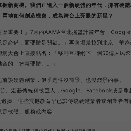
掌握新商機。我們正進入一個新硬體的年代，擁有硬體
，兩地如何創造機會，成為舞台上亮眼的新星？
重要！」7月的AAMA台北搖籃計畫年會，Google
已是必備，而硬體是關鍵。」再將場景拉到北京，華為
聯網大會上直接點名：「移動互聯網下一個50億人民
結合的『智慧硬體』。」
先前談硬體創業，似乎是件沒前景、也沒錢景的事。
惠普、宏碁傳統科技巨人，Google、Facebook或是剛
人追捧，這些震撼教育早已讓傳統硬體業者或創業者有
就是軟體、服務或內容。
、數位趨勢！訂閱《數位時代》日報及社群活動訊息