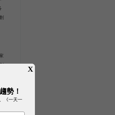
各
創
家
創
X
展趨勢！
最後
、《一天一
解決