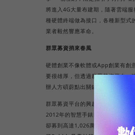
將進入4G大量布建期，隨著雲端服務
種硬體終端做為接口，各種新型式
業者毅然響應革命。
群眾募資捎來春風
硬體創業不像軟體或App創業有
要很雄厚，但透過群眾募資平台，
辦人方碩蔚點出關鍵。
群眾募資平台的興起，推了許多硬體新
2012年的智慧手錶Pebble，原先P
卻募到高達1,026萬美元（約3.