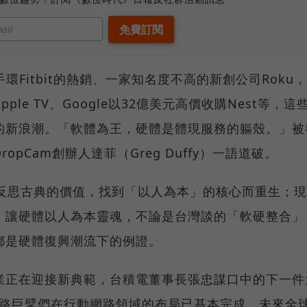
環Fitbit的熱銷、一家知名度不高的新創公司Roku
le TV、Google以32億美元高價收購Nest等，這
的新浪潮。「軟體為王，硬體是體現服務的軀殼。」被
pCam創辦人達菲（Greg Duffy）一語道破。
，反思古典的價值，找到「以人為本」的核心而重生；現
，讓硬體以人為本靈魂，不論是台灣談的「軟硬整合」
都是硬體復興潮流下的例證。
業正在迎接新典範，台積電董事長張忠謀口中的下一件
網路巨擘們在行動網路領域的布局已基本完成，未來全