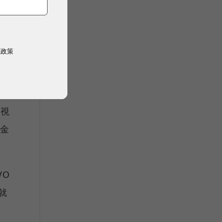
了冰
的
權政策
等
電視
資金
VO
就