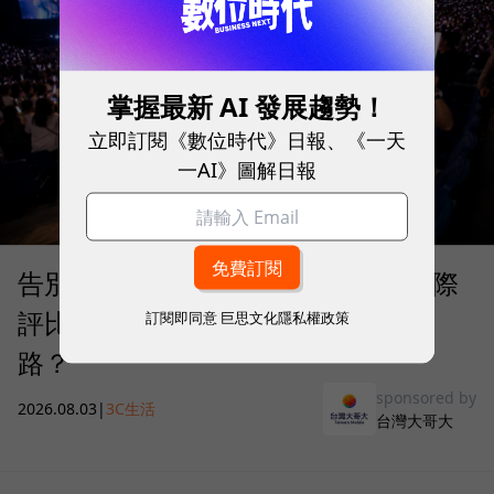
掌握最新 AI 發展趨勢！
立即訂閱《數位時代》日報、《一天
一AI》圖解日報
告別「極速迷思」！Opensignal 國際
評比揭密：什麼才是 5G 時代的好網
訂閱即同意
巨思文化隱私權政策
路？
sponsored by
2026.08.03
|
3C生活
台灣大哥大