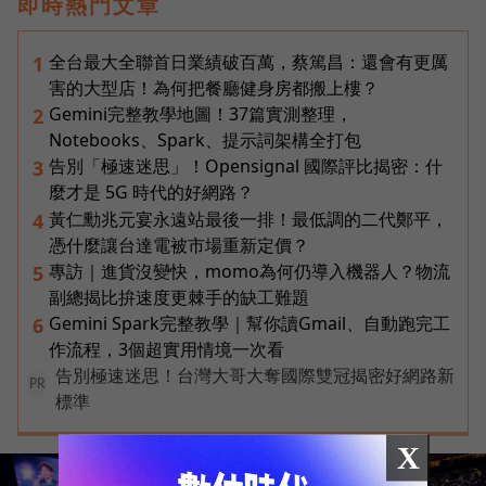
即時熱門文章
全台最大全聯首日業績破百萬，蔡篤昌：還會有更厲
1
害的大型店！為何把餐廳健身房都搬上樓？
Gemini完整教學地圖！37篇實測整理，
2
Notebooks、Spark、提示詞架構全打包
告別「極速迷思」！Opensignal 國際評比揭密：什
3
麼才是 5G 時代的好網路？
黃仁勳兆元宴永遠站最後一排！最低調的二代鄭平，
4
憑什麼讓台達電被市場重新定價？
專訪｜進貨沒變快，momo為何仍導入機器人？物流
5
副總揭比拚速度更棘手的缺工難題
Gemini Spark完整教學｜幫你讀Gmail、自動跑完工
6
作流程，3個超實用情境一次看
告別極速迷思！台灣大哥大奪國際雙冠揭密好網路新
PR
標準
X