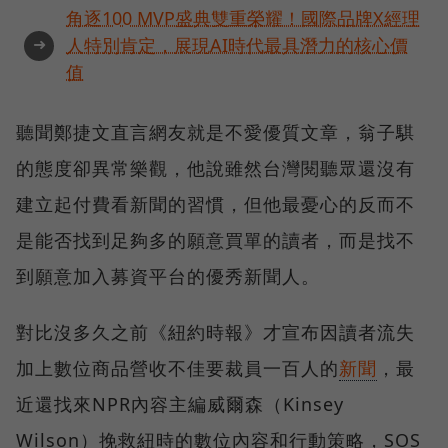
角逐100 MVP盛典雙重榮耀！國際品牌X經理
➜
人特別肯定，展現AI時代最具潛力的核心價
值
聽聞鄭捷文直言網友就是不愛優質文章，翁子騏
的態度卻異常樂觀，他說雖然台灣閱聽眾還沒有
建立起付費看新聞的習慣，但他最憂心的反而不
是能否找到足夠多的願意買單的讀者，而是找不
到願意加入募資平台的優秀新聞人。
對比沒多久之前《紐約時報》才宣布因讀者流失
加上數位商品營收不佳要裁員一百人的
新聞
，最
近還找來NPR內容主編威爾森（Kinsey
Wilson）挽救紐時的數位內容和行動策略，SOS