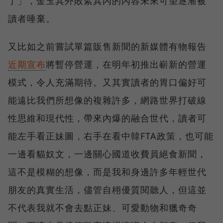
了」，金玉其外敗絮其內的內容未來可望逐漸被
讀者唾棄。
又比如之前嘗試單篇販售新聞的新媒體有物報告
近期宣布
將暫停營運，在明年初推出嶄新的營運
模式，令人充滿期待。又其實讀者的胃口偏好可
能遠比我們所想像的複雜許多，網路世界打破線
性思維和現代性，帶來內爆的融合世代，讀者可
能左手看正妹圖，右手在看中韓FTA政策，也可能
一邊看貓奴文，一邊關心國道收費員絕食新聞，
這不是模糊的想像，而是我和身邊許多年輕世代
朋友的真實生活，儘管自栩優質閱聽人，但這並
不代表我就不會去點正妹、可愛動物和獵奇奇