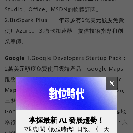
Studio、Office、MSDN的軟體訂閱。
2.BizSpark Plus：一年最多有6萬美元額度免費
使用Azure。 3.微軟加速器：提供技術指導和創
業導師。
Google
1.Google Developers Startup Pack：
2萬美元額度免費使用雲端產品。Google Maps
服務提供一年免費的JaveScript、街景和Static
X
Maps API。 2.Startup Launch：提供新創公司
三階段所需資源、App訓練課程、最先拿到
Google新產品的API和SDK。Launchpad在各地
掌握最新 AI 發展趨勢！
舉行工作坊。 3.Google for Entrepreneurs：六
立即訂閱《數位時代》日報、《一天
個創業校園，連結創業社群。