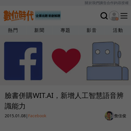
關於我們
廣告合作
內容授權
熱門
新聞
專題
影音
活動
臉書併購WIT.AI，新增人工智慧語音辨
識能力
2015.01.08
|
Facebook
詹佳俊