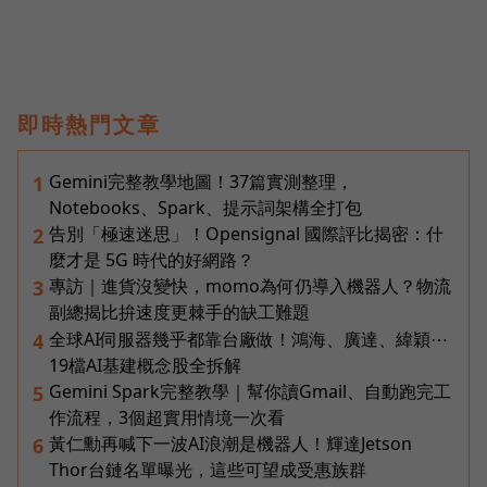
即時熱門文章
Gemini完整教學地圖！37篇實測整理，
1
Notebooks、Spark、提示詞架構全打包
告別「極速迷思」！Opensignal 國際評比揭密：什
2
麼才是 5G 時代的好網路？
專訪｜進貨沒變快，momo為何仍導入機器人？物流
3
副總揭比拚速度更棘手的缺工難題
全球AI伺服器幾乎都靠台廠做！鴻海、廣達、緯穎⋯
4
19檔AI基建概念股全拆解
Gemini Spark完整教學｜幫你讀Gmail、自動跑完工
5
作流程，3個超實用情境一次看
黃仁勳再喊下一波AI浪潮是機器人！輝達Jetson
6
Thor台鏈名單曝光，這些可望成受惠族群