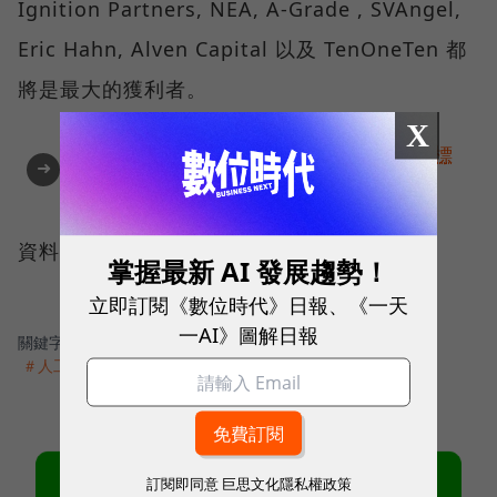
Ignition Partners, NEA, A-Grade , SVAngel,
Eric Hahn, Alven Capital 以及 TenOneTen 都
將是最大的獲利者。
X
AI提升效率，永續決定未來！全球永續指標
➜
企業認證☀️100 MVP等你角逐雙獎榮譽
資料來源:
JDN
掌握最新 AI 發展趨勢！
立即訂閱《數位時代》日報、《一天
一AI》圖解日報
關鍵字：
＃Google
＃Facebook
＃百度
＃API
＃物聯網
＃人工智慧
＃Siri
＃創新創業
訂閱即同意
巨思文化隱私權政策