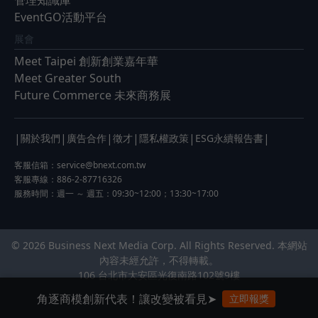
管理知識庫
EventGO活動平台
展會
Meet Taipei 創新創業嘉年華
Meet Greater South
Future Commerce 未來商務展
|
|
|
|
|
|
關於我們
廣告合作
徵才
隱私權政策
ESG永續報告書
客服信箱：
service@bnext.com.tw
客服專線：886-2-87716326
服務時間：週一 ～ 週五：09:30~12:00；13:30~17:00
© 2026 Business Next Media Corp. All Rights Reserved. 本網站
內容未經允許，不得轉載。
106 台北市大安區光復南路102號9樓
角逐商模創新代表！讓改變被看見➤
立即報獎