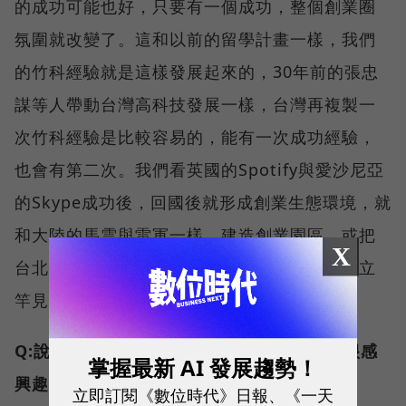
的成功可能也好，只要有一個成功，整個創業圈
氛圍就改變了。這和以前的留學計畫一樣，我們
的竹科經驗就是這樣發展起來的，30年前的張忠
謀等人帶動台灣高科技發展一樣，台灣再複製一
次竹科經驗是比較容易的，能有一次成功經驗，
也會有第二次。我們看英國的Spotify與愛沙尼亞
的Skype成功後，回國後就形成創業生態環境，就
和大陸的馬雲與雷軍一樣。建造創業園區，或把
X
台北變成國際化都市都要做，但成效不是這麼立
竿見影，立刻就能創造估值10億美元的公司。
Q:說到創業團隊的國際資金介接，目前陸資很感
掌握最新 AI 發展趨勢！
興趣，這會是未來國際資金主流嗎？
立即訂閱《數位時代》日報、《一天