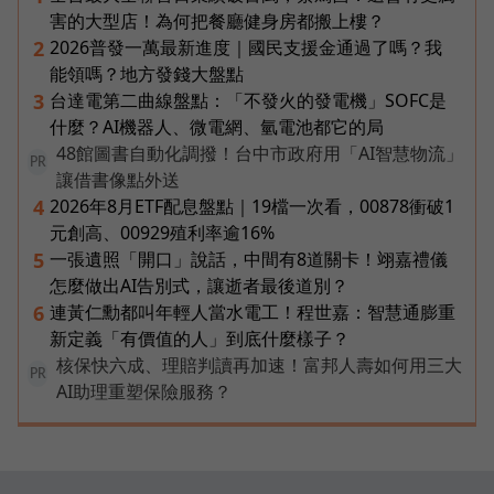
害的大型店！為何把餐廳健身房都搬上樓？
2026普發一萬最新進度｜國民支援金通過了嗎？我
2
能領嗎？地方發錢大盤點
台達電第二曲線盤點：「不發火的發電機」SOFC是
3
什麼？AI機器人、微電網、氫電池都它的局
48館圖書自動化調撥！台中市政府用「AI智慧物流」
PR
讓借書像點外送
2026年8月ETF配息盤點｜19檔一次看，00878衝破1
4
元創高、00929殖利率逾16%
一張遺照「開口」說話，中間有8道關卡！翊嘉禮儀
5
怎麼做出AI告別式，讓逝者最後道別？
連黃仁勳都叫年輕人當水電工！程世嘉：智慧通膨重
6
新定義「有價值的人」到底什麼樣子？
核保快六成、理賠判讀再加速！富邦人壽如何用三大
PR
AI助理重塑保險服務？