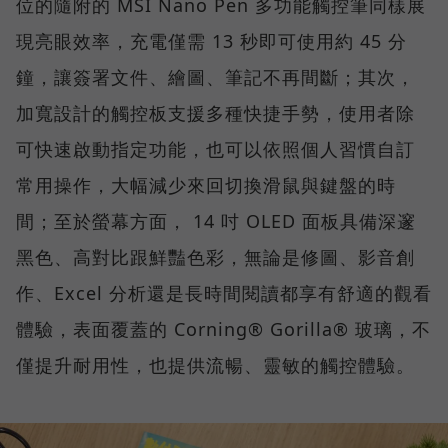
位的隨附的 MSI Nano Pen 多功能觸控筆同樣展
現亮眼效率，充電僅需 13 秒即可使用約 45 分
鐘，讓簽署文件、繪圖、筆記不再間斷；其次，
加寬設計的觸控板支援多種快捷手勢，使用者除
可快速啟動指定功能，也可以依照個人習慣自訂
常用操作，大幅減少來回切換滑鼠與鍵盤的時
間；至於螢幕方面， 14 吋 OLED 面板具備深邃
黑色、高對比跟鮮豔色彩，無論是修圖、影音創
作、Excel 分析還是長時間閱讀都享有舒適的觀看
體驗，表面覆蓋的 Corning® Gorilla® 玻璃，不
僅提升耐用性，也提供流暢、靈敏的觸控體驗。