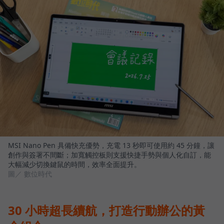
MSI Nano Pen 具備快充優勢，充電 13 秒即可使用約 45 分鐘，讓
創作與簽署不間斷；加寬觸控板則支援快捷手勢與個人化自訂，能
大幅減少切換鍵鼠的時間，效率全面提升。
圖／ 數位時代
30 小時超長續航，打造行動辦公的黃