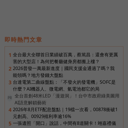
即時熱門文章
全台最大全聯首日業績破百萬，蔡篤昌：還會有更厲
1
害的大型店！為何把餐廳健身房都搬上樓？
2026普發一萬最新進度｜國民支援金通過了嗎？我
2
能領嗎？地方發錢大盤點
台達電第二曲線盤點：「不發火的發電機」SOFC是
3
什麼？AI機器人、微電網、氫電池都它的局
全台首創48米LED「漫遊洞」！台中市政府綠美圖用
PR
AI語意解鎖藝術
2026年8月ETF配息盤點｜19檔一次看，00878衝破1
4
元創高、00929殖利率逾16%
一張遺照「開口」說話，中間有8道關卡！翊嘉禮儀
5