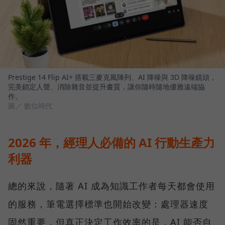
Prestige 14 Flip AI+ 搭載三麥克風陣列、AI 降噪與 3D 降噪鏡頭，
完美鎖定人聲、消除雜音並提升畫質，讓你隨時隨地優雅遠端協
作。
圖／ 數位時代
2026 年，經理人必備的 AI 行動生產力
利器
總的來說，隨著 AI 成為知識工作者每天都會使用
的服務，筆電選擇標準也開始改變：處理器速度
固然重要，但真正決定工作效率的是，AI 能否自