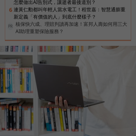
怎麼做出AI告別式，讓逝者最後道別？
連黃仁勳都叫年輕人當水電工！程世嘉：智慧通膨重
6
新定義「有價值的人」到底什麼樣子？
核保快六成、理賠判讀再加速！富邦人壽如何用三大
PR
AI助理重塑保險服務？