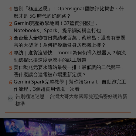
告別「極速迷思」！Opensignal 國際評比揭密：什
1
麼才是 5G 時代的好網路？
Gemini完整教學地圖！37篇實測整理，
2
Notebooks、Spark、提示詞架構全打包
全台最大全聯首日業績破百萬，蔡篤昌：還會有更厲
3
害的大型店！為何把餐廳健身房都搬上樓？
專訪｜進貨沒變快，momo為何仍導入機器人？物流
4
副總揭比拚速度更棘手的缺工難題
黃仁勳兆元宴永遠站最後一排！最低調的二代鄭平，
5
憑什麼讓台達電被市場重新定價？
Gemini Spark完整教學｜幫你讀Gmail、自動跑完工
6
作流程，3個超實用情境一次看
告別極速迷思！台灣大哥大奪國際雙冠揭密好網路新
PR
標準