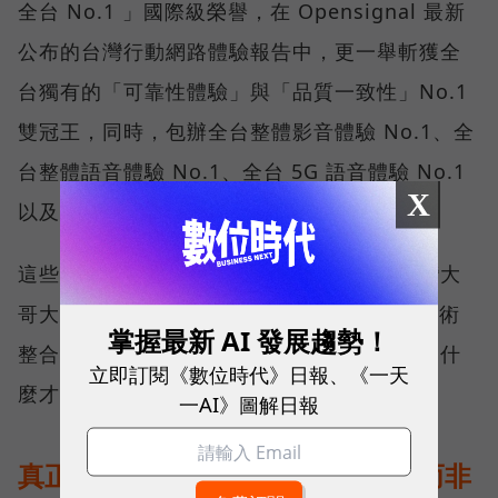
全台 No.1 」國際級榮譽，在 Opensignal 最新
公布的台灣行動網路體驗報告中，更一舉斬獲全
台獨有的「可靠性體驗」與「品質一致性」No.1
雙冠王，同時，包辦全台整體影音體驗 No.1、全
台整體語音體驗 No.1、全台 5G 語音體驗 No.1
X
以及全台網路在線率 No.1 多項榮譽。
這些獎項反映的不只是網路順暢，更代表台灣大
哥大長期投入頻譜布局、基地台建設與 5G 技術
掌握最新 AI 發展趨勢！
整合所累積的成果，也讓外界重新思考：究竟什
立即訂閱《數位時代》日報、《一天
麼才是真正的好網路？
一AI》圖解日報
真正的好網路，比的是長期穩定、而非