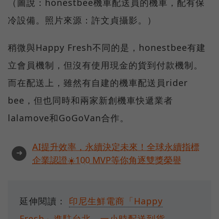
（圖說：honestbee機車配送員的機車，配有保
冷設備。照片來源：許文貞攝影。）
稍微與Happy Fresh不同的是，honestbee有建
立會員機制，但沒有使用現金的貨到付款機制。
而在配送上，雖然有自建的機車配送員rider
bee，但也同時和兩家新創機車快遞業者
lalamove和GoGoVan合作。
AI提升效率，永續決定未來！全球永續指標
➜
企業認證☀️100 MVP等你角逐雙獎榮譽
延伸閱讀：
印尼生鮮電商「Happy
Fresh」進駐台北，一小時配送到貨