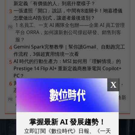
新定義「有價值的人」到底什麼樣子？
一張遺照「開口」說話，中間有8道關卡！翊嘉禮儀
3
怎麼做出AI告別式，讓逝者最後道別？
1 名員工、一支 AI 團隊全包辦——企業 AI 員工管理
PR
平台 ORRA，如何讓新創公司撐起研發、銷售到客
服？
Gemini Spark完整教學｜幫你讀Gmail、自動跑完工
4
作流程，3個超實用情境一次看
AI 時代的行動生產力：MSI 如何用「理解情境」的
5
Prestige 14 Flip AI+ 重新定義商務筆電與 Copilot+
PC？
黃仁勳兆元宴永遠站最後一排！最低調的二代鄭平，
X
6
憑什麼讓台達電被市場重新定價？
告別極速迷思！台灣大哥大奪國際雙冠揭密好網路新
PR
標準
掌握最新 AI 發展趨勢！
立即訂閱《數位時代》日報、《一天