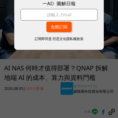
一AI》圖解日報
訂閱即同意
巨思文化隱私權政策
AI NAS 何時才值得部署？QNAP 拆解
地端 AI 的成本、算力與資料門檻
sponsored by
2026.08.05
|
AI與大數據
威聯通科技股份有限公司
分享