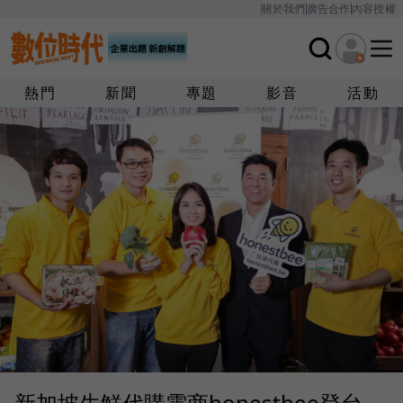
關於我們
廣告合作
內容授權
熱門
新聞
專題
影音
活動
新加坡生鮮代購電商honestbee登台，