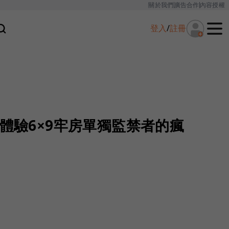
關於我們
廣告合作
內容授權
登入
/
註冊
 體驗6×9牢房單獨監禁者的瘋