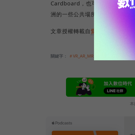
Cardboard，也可直接使用
洲的一些公共場所設置 VR 展
文章授權轉載自
愛范兒
關鍵字：
＃VR_AR_MR
本