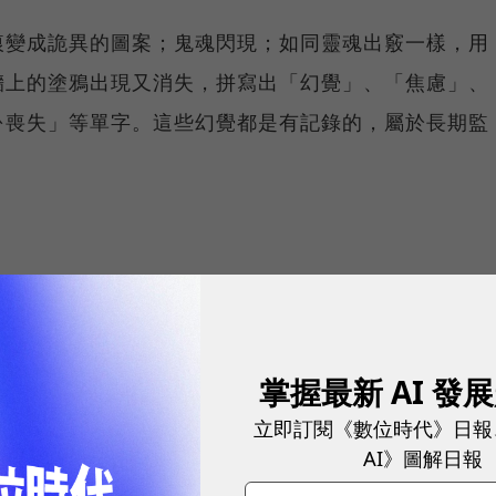
痕變成詭異的圖案；鬼魂閃現；如同靈魂出竅一樣，用
牆上的塗鴉出現又消失，拼寫出「幻覺」、「焦慮」、
份喪失」等單字。這些幻覺都是有記錄的，屬於長期監
著馬桶看，你能夠聽到曾被監禁於此的犯人的聲音；盯
音被激活。他大聲地讀著寫給女友的信：「親愛的
要幫助⋯⋯我知道自己的名字，知道自己的樣子。但是，我不
掌握最新 AI 發
立即訂閱《數位時代》日報
AI》圖解日報
用 Gear VR 這樣的手機配件，或者 Google 的