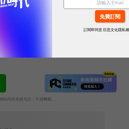
手機或電腦觀看。在接下來的幾周里，衛報還會在美國和歐
台，包括新奧爾良、紐約、柏林、倫敦等地。
訂閱即同意
巨思文化隱私
網站內容未經允許，不得轉載。