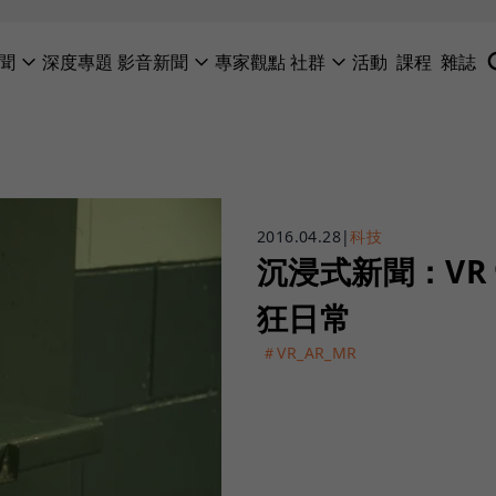
聞
深度專題
影音新聞
專家觀點
社群
活動
課程
雜誌
2016.04.28
|
科技
沉浸式新聞：VR
狂日常
＃VR_AR_MR