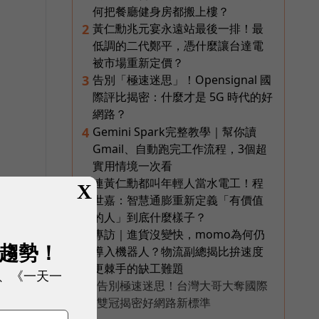
何把餐廳健身房都搬上樓？
黃仁勳兆元宴永遠站最後一排！最
2
低調的二代鄭平，憑什麼讓台達電
被市場重新定價？
告別「極速迷思」！Opensignal 國
3
際評比揭密：什麼才是 5G 時代的好
網路？
Gemini Spark完整教學｜幫你讀
4
Gmail、自動跑完工作流程，3個超
實用情境一次看
連黃仁勳都叫年輕人當水電工！程
5
X
世嘉：智慧通膨重新定義「有價值
的人」到底什麼樣子？
專訪｜進貨沒變快，momo為何仍
6
知
展趨勢！
導入機器人？物流副總揭比拚速度
更棘手的缺工難題
、《一天一
告別極速迷思！台灣大哥大奪國際
PR
雙冠揭密好網路新標準