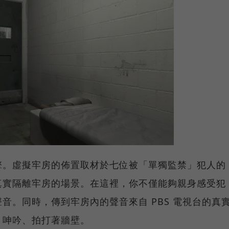
y 引擎。虛擬牢房的佈置取材於七位被「單獨監禁」犯人的
真實隔離牢房的場景。在這裡，你不僅能夠親身感受犯
音。同時，傳到牢房內的聲音來自 PBS 電視台的真
、呻吟、拍打著牆壁。