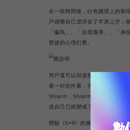
在一段時間後，白色牆壁上的裂
戶感覺自己漂浮在了牢房上空；
「偏執」、「自我傷害」、「身
禁後的心理幻覺。
用戶還可以與虛擬世界互動。盯
著一封信件看，另一位犯人的聲
Shiann，Shiann，我需
道自己已經變成了什麼人。」
體驗《6×9》的瘋狂世界，用戶可以使