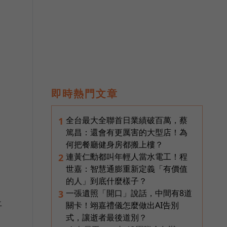
快
即時熱門文章
全台最大全聯首日業績破百萬，蔡
1
篤昌：還會有更厲害的大型店！為
何把餐廳健身房都搬上樓？
連黃仁勳都叫年輕人當水電工！程
2
世嘉：智慧通膨重新定義「有價值
的人」到底什麼樣子？
一張遺照「開口」說話，中間有8道
3
上
關卡！翊嘉禮儀怎麼做出AI告別
式，讓逝者最後道別？