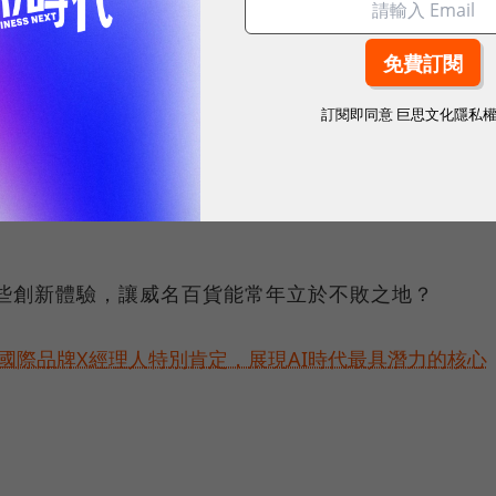
谷的零售業者，我們是網路科技公司。
用各種嶄新科技，重新定義消費者的購物體驗──無論他們是
WalmartLabs的認知科學家翁．瑪沃（Om
訂閱即同意
巨思文化隱私
科學主要是由數據分析所驅動的，但@WalmartLabs
地理學，分析人與空間的關係，讓消費者的購物體驗更
動了哪些創新體驗，讓威名百貨能常年立於不敗之地？
耀！國際品牌X經理人特別肯定，展現AI時代最具潛力的核心