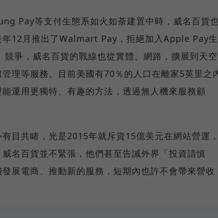
msung Pay等支付生態系如火如荼建置中時，威名百貨
月推出了Walmart Pay，拒絕加入Apple Pay生
on）競爭，威名百貨的戰線也從實體、網路，擴展到天空
管理等服務。目前美國有70％的人口在離家5英里之
望能運用更獨特、有趣的方法，透過無人機來服務顧
有目共睹，光是2015年就斥資15億美元在網站營運
，威名百貨並不緊張，他們甚至告誡外界「投資請慎
錢發展電商、推動新的服務，短期內也許不會帶來營收
。