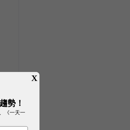
X
展趨勢！
、《一天一