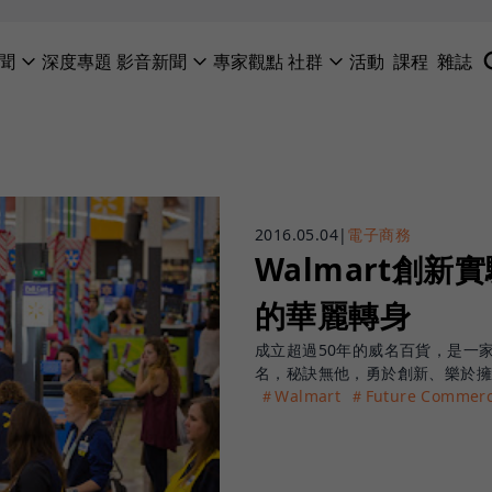
聞
深度專題
影音新聞
專家觀點
社群
活動
課程
雜誌
2016.05.04
|
電子商務
Walmart創
的華麗轉身
成立超過50年的威名百貨，是一
名，秘訣無他，勇於創新、樂於
＃Walmart
＃Future Comme