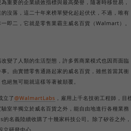
視為重要的企業績效指標與最高榮譽，隨著時移世易，
業的沒落，這二十年來榜單變化起起伏伏，不過，唯有
一即二，它就是零售業霸主威名百貨（Walmart）。
幅改變了人類的生活型態，許多舊商業模式也因而面臨
件事。由實體零售通路起家的威名百貨，雖然首當其衝
，也絕無可能就這樣等著被顛覆。
成立了
@WalmartLabs
，雇用上千名技術工程師，目
實驗室半獨立於威名百貨之外，能自由地進行各種業務
Labs的名義陸續收購了十幾家科技公司。除了矽谷之外
印度設立研發中心。