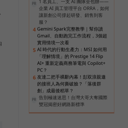
1 名員工、一支 AI 團隊全包辦——
PR
企業 AI 員工管理平台 ORRA，如何
也
讓新創公司撐起研發、銷售到客
服？
Gemini Spark完整教學｜幫你讀
4
Gmail、自動跑完工作流程，3個超
實用情境一次看
內
AI 時代的行動生產力：MSI 如何用
5
「理解情境」的 Prestige 14 Flip
AI+ 重新定義商務筆電與 Copilot+
PC？
友達二把手裸辭內幕！彭双浪親邀
6
，
的接班人為何撕破臉？「落後群
創」成最後稻草？
告別極速迷思！台灣大哥大奪國際
PR
雙冠揭密好網路新標準