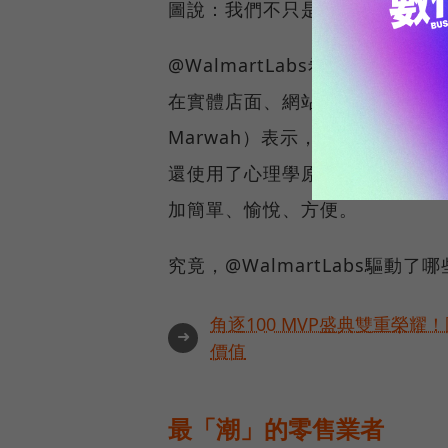
圖說：我們不只是一家開設在矽
@WalmartLabs希望能運
在實體店面、網站，還是手機上。@
Marwah）表示，傳統來說，資料
還使用了心理學原理，甚至加入
加簡單、愉悅、方便。
究竟，@WalmartLabs驅
角逐100 MVP盛典雙重榮
➜
價值
最「潮」的零售業者