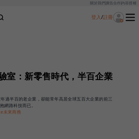
關於我們
廣告合作
內容授權
登入
/
註冊
新實驗室：新零售時代，半百企業
家年過半百的老企業，卻能常年高居全球五百大企業的前三
擁抱網路科技而已。
rce未來商務