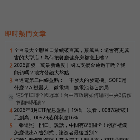
即時熱門文章
全台最大全聯首日業績破百萬，蔡篤昌：還會有更厲
1
害的大型店！為何把餐廳健身房都搬上樓？
2026普發一萬最新進度｜國民支援金通過了嗎？我
2
能領嗎？地方發錢大盤點
台達電第二曲線盤點：「不發火的發電機」SOFC是
3
什麼？AI機器人、微電網、氫電池都它的局
連5年蟬聯全國冠軍！台中市政府如何編列中央3倍預
PR
算翻轉閱讀？
2026年8月ETF配息盤點｜19檔一次看，00878衝破1
4
元創高、00929殖利率逾16%
一張遺照「開口」說話，中間有8道關卡！翊嘉禮儀
5
怎麼做出AI告別式，讓逝者最後道別？
連黃仁勳都叫年輕人當水電工！程世嘉：智慧通膨重