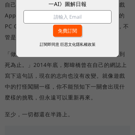
一AI》圖解日報
自己還是會一直在遊戲開發領域裡，只是做遊戲
App不會是唯一的選項。無論是回到原先熟悉的
PC Game，或是嘗試最近話題正熱的VR遊戲，不
管是哪一個平台的遊戲都是可能的選項。
訂閱即同意
巨思文化隱私權政策
「做遊戲是我一輩子的志業，我會做遊戲到老到
死為止。」2014年底，鄭暐橋曾在自己的網誌上
寫下這句話，現在的志向也沒有改變。就像遊戲
中的打怪闖關一樣，你不能預知下一關會出現什
麼樣的挑戰，但永遠可以重新再來。
至少，一切都還在半路上。