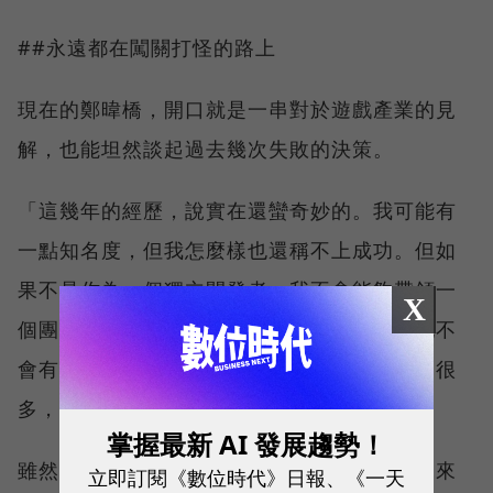
##永遠都在闖關打怪的路上
現在的鄭暐橋，開口就是一串對於遊戲產業的見
解，也能坦然談起過去幾次失敗的決策。
「這幾年的經歷，說實在還蠻奇妙的。我可能有
一點知名度，但我怎麼樣也還稱不上成功。但如
果不是作為一個獨立開發者，我不會能夠帶領一
X
個團隊、出書，我如果一直在公司裡，永遠也不
會有這些經歷，雖然犯了很多錯，但也學習到很
多，這是用6年青春換來的。」他說。
掌握最新 AI 發展趨勢！
雖然未來的路還沒那麼清晰，但鄭暐橋說，未來
立即訂閱《數位時代》日報、《一天