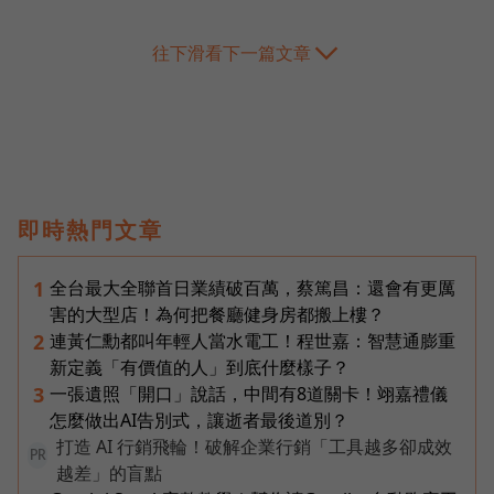
往下滑看下一篇文章
即時熱門文章
全台最大全聯首日業績破百萬，蔡篤昌：還會有更厲
1
害的大型店！為何把餐廳健身房都搬上樓？
連黃仁勳都叫年輕人當水電工！程世嘉：智慧通膨重
2
新定義「有價值的人」到底什麼樣子？
一張遺照「開口」說話，中間有8道關卡！翊嘉禮儀
3
怎麼做出AI告別式，讓逝者最後道別？
打造 AI 行銷飛輪！破解企業行銷「工具越多卻成效
PR
越差」的盲點