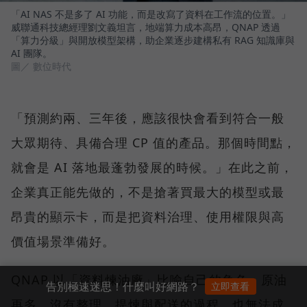
「AI NAS 不是多了 AI 功能，而是改寫了資料在工作流的位置。」
威聯通科技總經理劉文義坦言，地端算力成本高昂，QNAP 透過
「算力分級」與開放模型架構，助企業逐步建構私有 RAG 知識庫與
AI 團隊。
圖／ 數位時代
「預測約兩、三年後，應該很快會看到符合一般
大眾期待、具備合理 CP 值的產品。那個時間點，
就會是 AI 落地最蓬勃發展的時候。」在此之前，
企業真正能先做的，不是搶著買最大的模型或最
昂貴的顯示卡，而是把資料治理、使用權限與高
價值場景準備好。
QNAP 以「資料煉油廠」比喻自己的角色：原油
告別極速迷思！什麼叫好網路？
立即查看
再多，沒有整理、提煉與配送的過程，也無法成