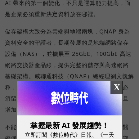
AI 帶來的第一個變化，不只是運算能力提高，而
是企業必須重新決定資料放在哪裡。
儲存架構大致分為雲端與地端兩塊，QNAP 身為
資料安全的守護者，長期發展的是地端網路儲存
設備（NAS），並擴展至 25GbE、100GbE 高速
網路交換器產品線，提供完整的儲存與高速網路
基礎架構。威聯通科技（QNAP）總經理劉文義解
X
釋，當資料因合規要求或敏感度不能上雲，就必
須留在靠近使用者與應用的地方；運算需求一旦
增加，承接資料的裝置也自然被推向地端 AI。
掌握最新 AI 發展趨勢！
不能上雲的名單比想像中長。醫療業持有大量醫
立即訂閱《數位時代》日報、《一天
療個資，金融與保險業受到合規與法規限制，部