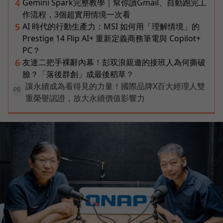
Gemini Spark完整教學｜幫你讀Gmail、自動跑完工
4
作流程，3個超實用情境一次看
AI 時代的行動生產力：MSI 如何用「理解情境」的
5
Prestige 14 Flip AI+ 重新定義商務筆電與 Copilot+
PC？
友達二把手裸辭內幕！彭双浪親邀的接班人為何撕破
6
臉？「落後群創」成最後稻草？
讓永續成為看得見的力量！國際品牌X百大經理人雙
PR
重榮譽認證，放大永續價值影響力