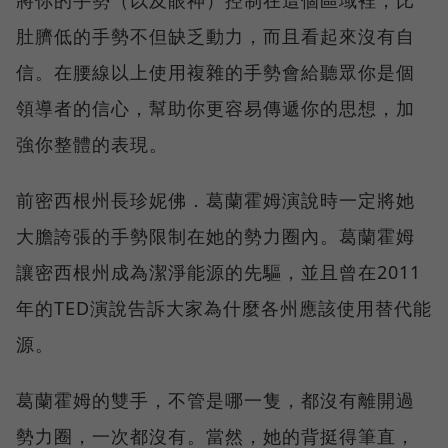
將你的手勢（以及眼神）控制在這個區域裡，比
肚臍低的手勢不但缺乏動力，而且看起來沒有自
信。在腰線以上使用複雜的手勢會給聽眾你是個
領導者的信心，幫助你更容易傳遞你的思想，加
強你整體的表現。
前密西根州長珍妮佛．葛蘭霍姆演說時一定將她
大膽誇張的手勢限制在她的勢力圈內。葛蘭霍姆
讓密西根州成為潔淨能源的先驅，並且曾在2011
年的TED演說告訴大家為什麼各州應該使用替代能
源。
葛蘭霍姆的雙手，不管是哪一隻，都沒有離開過
勢力圈，一次都沒有。當然，她的背挺得筆直，