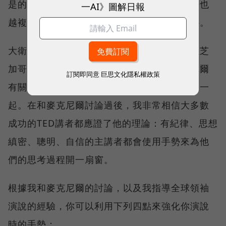
是的。研究顯示，想法越複雜的人使用的手勢也
一AI》圖解日報
越複雜，而這些手勢會讓聽眾對講者更有信心。
大衛．麥克尼爾博士說：雙手決定一切。這位芝
加哥大學教授是手勢研究領域的權威。麥克尼爾
訂閱即同意
巨思文化隱私權政策
有關鍵證據證明，手勢、思想和語言全連結在一
起。在和麥克尼爾討論過後，我非常相信大多數
成功的TED講者都應證了他的理論：有紀律、思想
縝密、聰明、自信的主講者都會使用手勢來為他
們的思考過程開一扇窗。
根據我和麥克尼爾的討論，以及我指導全球領袖
演說的經驗，你可以利用下列四點來強化你演說
時的手勢：