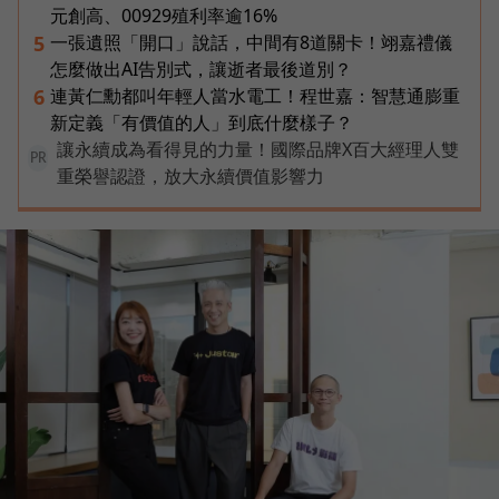
元創高、00929殖利率逾16%
一張遺照「開口」說話，中間有8道關卡！翊嘉禮儀
5
怎麼做出AI告別式，讓逝者最後道別？
連黃仁勳都叫年輕人當水電工！程世嘉：智慧通膨重
6
新定義「有價值的人」到底什麼樣子？
讓永續成為看得見的力量！國際品牌X百大經理人雙
PR
重榮譽認證，放大永續價值影響力