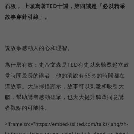
石板， 上頭寫著TED十誡，第四誡是「必以精采
故事穿針引線」。
說故事感動人的心和理智。
為什麼有效：史帝文森是TED有史以來聽眾起立鼓
掌時間最長的講者，他的演說有65％的時間都在
講故事。大腦掃描顯示，故事可以刺激和吸引大
腦，幫助講者感動聽眾，也大大提升聽眾同意講
者觀點的可能性。
<iframe src="https://embed-ssl.ted.com/talks/lang/zh-
tw/bryan_stevenson_we_need_to_talk_about_an_injust