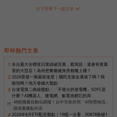
往下滑看下一篇文章
即時熱門文章
全台最大全聯首日業績破百萬，蔡篤昌：還會有更厲
1
害的大型店！為何把餐廳健身房都搬上樓？
2026普發一萬最新進度｜國民支援金通過了嗎？我
2
能領嗎？地方發錢大盤點
台達電第二曲線盤點：「不發火的發電機」SOFC是
3
什麼？AI機器人、微電網、氫電池都它的局
48館圖書自動化調撥！台中市政府用「AI智慧物流」
PR
讓借書像點外送
2026年8月ETF配息盤點｜19檔一次看，00878衝破1
4