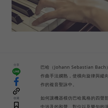
分享
巴哈（Johann Sebastia
作曲手法嫻熟，使橫向旋律與縱
作的複音聖詠中。
如何讓機器模仿巴哈風格的四聲
收藏
中涉及的和聲、對位以及樂句的