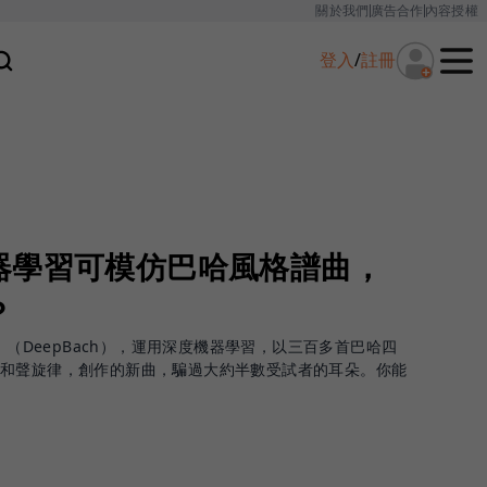
關於我們
廣告合作
內容授權
登入
/
註冊
器學習可模仿巴哈風格譜曲，
？
」（DeepBach），運用深度機器學習，以三百多首巴哈四
寫和聲旋律，創作的新曲，騙過大約半數受試者的耳朵。你能