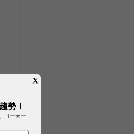
X
展趨勢！
、《一天一