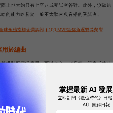
實際上也大約只有七至八成受試者答對。此外，測驗結
巴哈的能力略勝於一般不太聽古典音樂的受試者。
球永續指標企業認證☀️100 MVP等你角逐雙獎榮譽
運用於編曲
於其模型可靈活應用。可以加入一些音符、節奏或終止
入一段旋律，讓其自動編寫和聲，原論文中也列了幾首
掌握最新 AI 發
立即訂閱《數位時代》日報
AI》圖解日報