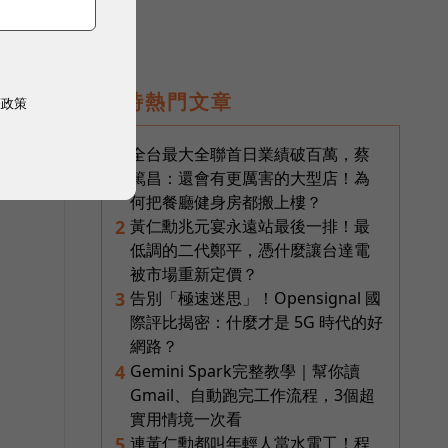
即時熱門文章
權政策
全台最大全聯首日業績破百萬，蔡
1
篤昌：還會有更厲害的大型店！為
何把餐廳健身房都搬上樓？
黃仁勳兆元宴永遠站最後一排！最
2
低調的二代鄭平，憑什麼讓台達電
被市場重新定價？
告別「極速迷思」！Opensignal 國
3
際評比揭密：什麼才是 5G 時代的好
網路？
Gemini Spark完整教學｜幫你讀
4
Gmail、自動跑完工作流程，3個超
實用情境一次看
連黃仁勳都叫年輕人當水電工！程
5