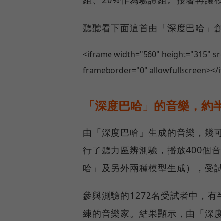
組、20%作為驗證組。接著再讓
聽聽看下面這首由「深度巴哈」
<iframe width="560" height="315" 
frameborder="0" allowfullscreen></
「深度巴哈」的音樂，約
由「深度巴哈」生成的音樂，幾
行了聽力區辨測驗，播放400個音
哈」及另外兩種模型生成），受
參與測驗的1272名受試者中，
練的音樂家。結果顯示，由「深