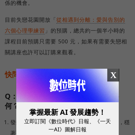
係的機會。
目前失戀花園開放「
從相遇到分離：愛與告別的
六個心理學練習
」的預購，總共約一個半小時的
課程目前預購只需要 500 元，如果有需要失戀相
關講座也許可以訂購來觀看。
快問快答
X
Q：創業至今，做得最好的三件事為
何？
掌握最新 AI 發展趨勢！
立即訂閱《數位時代》日報、《一天
發揮人際整合溝通能力，吸引優秀人才和夥伴，穩
一AI》圖解日報
著平台「心理學」核心專業。