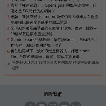
告別「極速迷思」！Opensignal 國際評比揭密：什
2
麼才是 5G 時代的好網路？
專訪｜進貨沒變快，momo為何仍導入機器人？物流
3
副總揭比拚速度更棘手的缺工難題
全球AI伺服器幾乎都靠台廠做！鴻海、廣達、緯穎⋯
4
19檔AI基建概念股全拆解
Gemini Spark完整教學｜幫你讀Gmail、自動跑完工
5
作流程，3個超實用情境一次看
黃仁勳再喊下一波AI浪潮是機器人！輝達Jetson
6
Thor台鏈名單曝光，這些可望成受惠族群
告別極速迷思！台灣大哥大奪國際雙冠揭密好網路新
PR
標準
追蹤我們