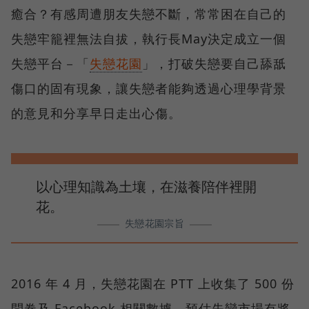
癒合？有感周遭朋友失戀不斷，常常困在自己的
失戀牢籠裡無法自拔，執行長May決定成立一個
失戀平台－「
失戀花園
」，打破失戀要自己舔舐
傷口的固有現象，讓失戀者能夠透過心理學背景
的意見和分享早日走出心傷。
以心理知識為土壤，在滋養陪伴裡開
花。
失戀花園宗旨
2016 年 4 月，失戀花園在 PTT 上收集了 500 份
問卷及 Facebook 相關數據，預估失戀市場有將