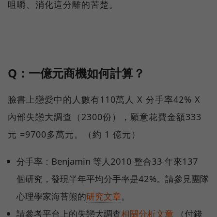
咀嚼、消化這分離的苦楚。
Q：一億元商機如何計算？
臉書上戀愛中的人數有110萬人 X 分手率42% X
內部失戀大調查（2300份），願意花費金額333
元 =9700多萬元。（約 1 億元）
分手率：Benjamin 等人2010 整合33 年來137
個研究，發現半年平均分手率是42%。請參見團隊
心理學家海苔熊的
研究文章
。
請參考平台上的失戀大調查
相關分析文章
（付錢