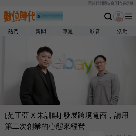
關於我們
廣告合作
內容授權
熱門
新聞
專題
影音
活動
[范正亞 X 朱訓麒] 發展跨境電商，請用
第二次創業的心態來經營
sponsored by