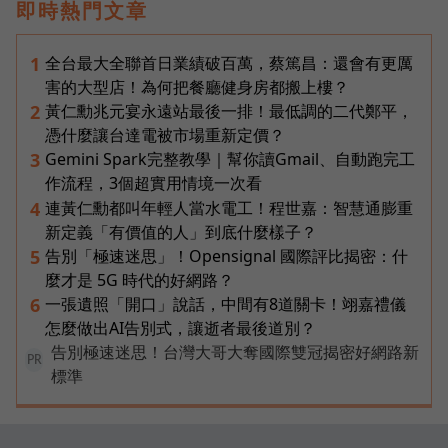
即時熱門文章
全台最大全聯首日業績破百萬，蔡篤昌：還會有更厲
1
害的大型店！為何把餐廳健身房都搬上樓？
黃仁勳兆元宴永遠站最後一排！最低調的二代鄭平，
2
憑什麼讓台達電被市場重新定價？
Gemini Spark完整教學｜幫你讀Gmail、自動跑完工
3
作流程，3個超實用情境一次看
連黃仁勳都叫年輕人當水電工！程世嘉：智慧通膨重
4
新定義「有價值的人」到底什麼樣子？
告別「極速迷思」！Opensignal 國際評比揭密：什
5
麼才是 5G 時代的好網路？
一張遺照「開口」說話，中間有8道關卡！翊嘉禮儀
6
怎麼做出AI告別式，讓逝者最後道別？
告別極速迷思！台灣大哥大奪國際雙冠揭密好網路新
PR
標準