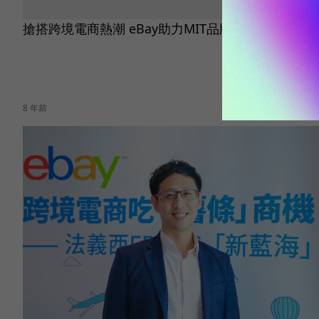
搶搭跨境電商熱潮 eBay助力MIT品牌全球發光
8 年前