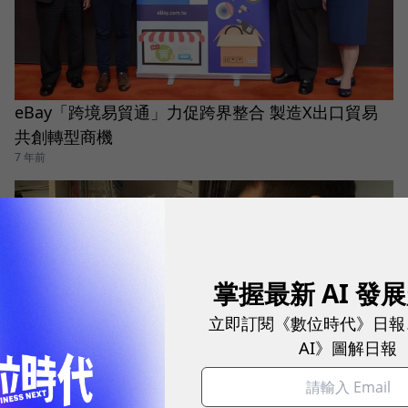
eBay「跨境易貿通」力促跨界整合 製造X出口貿易
共創轉型商機
7 年前
掌握最新 AI 發
立即訂閱《數位時代》日報
AI》圖解日報