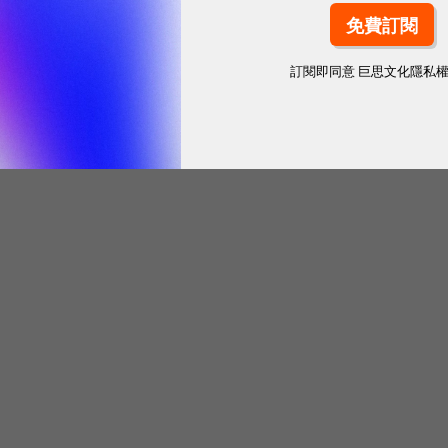
訂閱即同意
巨思文化隱私
跨境電商零售出口 汽配商品銷售成長動能續強
eBay再推德國站點全年免成交費 助力台灣業者搶攻
歐洲市場
8 年前