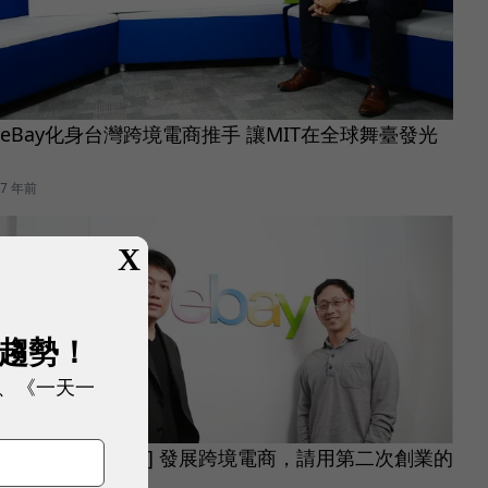
eBay化身台灣跨境電商推手 讓MIT在全球舞臺發光
7 年前
X
展趨勢！
、《一天一
[范正亞 X 朱訓麒] 發展跨境電商，請用第二次創業的
心態來經營