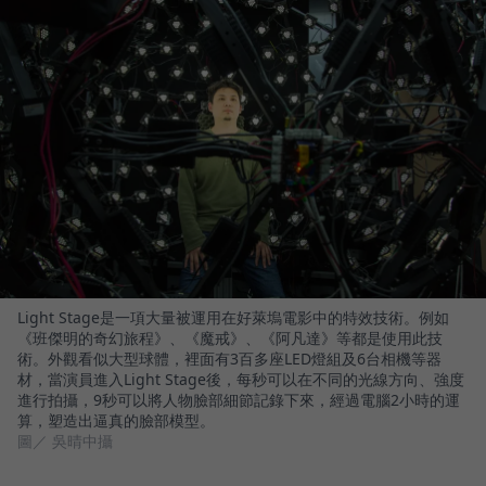
Light Stage是一項大量被運用在好萊塢電影中的特效技術。例如
《班傑明的奇幻旅程》、《魔戒》、《阿凡達》等都是使用此技
術。外觀看似大型球體，裡面有3百多座LED燈組及6台相機等器
材，當演員進入Light Stage後，每秒可以在不同的光線方向、強度
進行拍攝，9秒可以將人物臉部細節記錄下來，經過電腦2小時的運
算，塑造出逼真的臉部模型。
圖／ 吳晴中攝