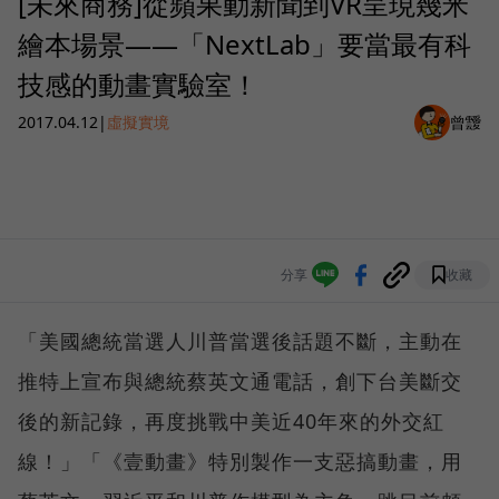
[未來商務]從蘋果動新聞到VR呈現幾米
繪本場景——「NextLab」要當最有科
技感的動畫實驗室！
2017.04.12
|
虛擬實境
曾靉
分享
收藏
「美國總統當選人川普當選後話題不斷，主動在
推特上宣布與總統蔡英文通電話，創下台美斷交
後的新記錄，再度挑戰中美近40年來的外交紅
線！」「《壹動畫》特別製作一支惡搞動畫，用