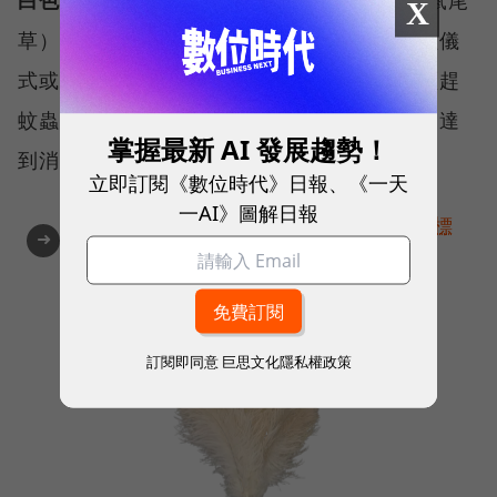
白色鼠尾草
／NT$270／ WHITE SAGE（白鼠尾
X
草）是北美洲印第安人的淨化聖品，用於各種儀
式或召喚神靈可以驅趕負能量、淨化空間、驅趕
蚊蟲、消毒空氣，並能用於放鬆心靈和身體，達
掌握最新 AI 發展趨勢！
到消除疲勞的目的。
立即訂閱《數位時代》日報、《一天
一AI》圖解日報
AI提升效率，永續決定未來！全球永續指標
➜
企業認證☀️100 MVP等你角逐雙獎榮譽
訂閱即同意
巨思文化隱私權政策