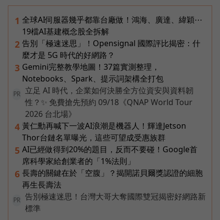
全球AI伺服器幾乎都靠台廠做！鴻海、廣達、緯穎⋯
1
19檔AI基建概念股全拆解
告別「極速迷思」！Opensignal 國際評比揭密：什
2
麼才是 5G 時代的好網路？
Gemini完整教學地圖！37篇實測整理，
3
Notebooks、Spark、提示詞架構全打包
立足 AI 時代，企業如何決勝全方位資安與資料韌
PR
性？✨ 免費搶先預約 09/18《QNAP World Tour
2026 台北場》
黃仁勳再喊下一波AI浪潮是機器人！輝達Jetson
4
Thor台鏈名單曝光，這些可望成受惠族群
AI已經做得到20%的題目，反而不要碰！Google首
5
席科學家給創業者的「1%法則」
長壽的關鍵在於「空腹」？揭開諾貝爾獎認證的細胞
6
再生長壽法
告別極速迷思！台灣大哥大奪國際雙冠揭密好網路新
PR
標準