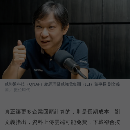
威聯通科技（QNAP）總經理暨威強電集團（IEI）董事長 劉文義
圖／ 數位時代
真正讓更多企業回頭計算的，則是長期成本。劉
文義指出，資料上傳雲端可能免費，下載卻會按