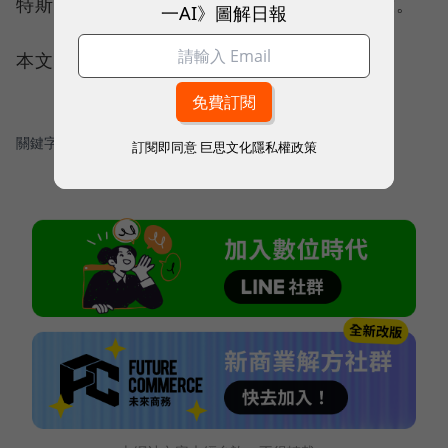
特斯拉預計網上預定太陽能屋頂也將很快開放。
一AI》圖解日報
本文授權轉載自：
36 氪
關鍵字：
＃財報
＃特斯拉
訂閱即同意
巨思文化隱私權政策