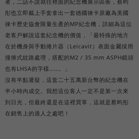
者，二話不說就往裡面的紀念機展示區衝，蔡昀
彤也立即戴上手套拿出一套德國徠卡原廠為美國
徠卡歷史協會限量生產的MP紀念機，詳細為這位
老客戶解說這套紀念機的價值，「最特殊的地方
在於機身與手動捲片器（Leicavit）表面金屬採用
撞捶式紋路處理，搭配的M2 / 35 mm ASPH鏡頭
也有LHSA的字樣……。」
沒有半點遲疑，這套二十五萬新台幣的紀念機在
半小時內成交。我想這位客人一定不是第一次來
到日光，但最終還是在這裡買單，這就是蔡昀彤
在銷售上的過人之處吧！