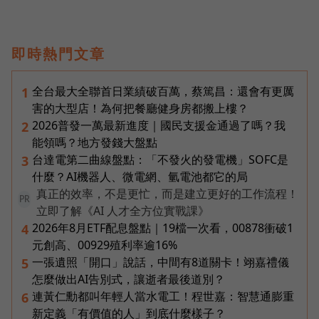
即時熱門文章
全台最大全聯首日業績破百萬，蔡篤昌：還會有更厲
1
害的大型店！為何把餐廳健身房都搬上樓？
2026普發一萬最新進度｜國民支援金通過了嗎？我
2
能領嗎？地方發錢大盤點
台達電第二曲線盤點：「不發火的發電機」SOFC是
3
什麼？AI機器人、微電網、氫電池都它的局
真正的效率，不是更忙，而是建立更好的工作流程！
PR
立即了解《AI 人才全方位實戰課》
2026年8月ETF配息盤點｜19檔一次看，00878衝破1
4
元創高、00929殖利率逾16%
一張遺照「開口」說話，中間有8道關卡！翊嘉禮儀
5
怎麼做出AI告別式，讓逝者最後道別？
連黃仁勳都叫年輕人當水電工！程世嘉：智慧通膨重
6
新定義「有價值的人」到底什麼樣子？