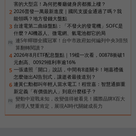
害的大型店！為何把餐廳健身房都搬上樓？
2026普發一萬最新進度｜國民支援金通過了嗎？我
2
能領嗎？地方發錢大盤點
台達電第二曲線盤點：「不發火的發電機」SOFC是
3
什麼？AI機器人、微電網、氫電池都它的局
連5年蟬聯全國冠軍！台中市政府如何編列中央3倍預
PR
算翻轉閱讀？
2026年8月ETF配息盤點｜19檔一次看，00878衝破1
4
元創高、00929殖利率逾16%
一張遺照「開口」說話，中間有8道關卡！翊嘉禮儀
5
怎麼做出AI告別式，讓逝者最後道別？
連黃仁勳都叫年輕人當水電工！程世嘉：智慧通膨重
6
新定義「有價值的人」到底什麼樣子？
變動中迎戰未知，改變值得被看見！國際品牌X百大
PR
經理人雙重肯定，展現AI時代關鍵成長力