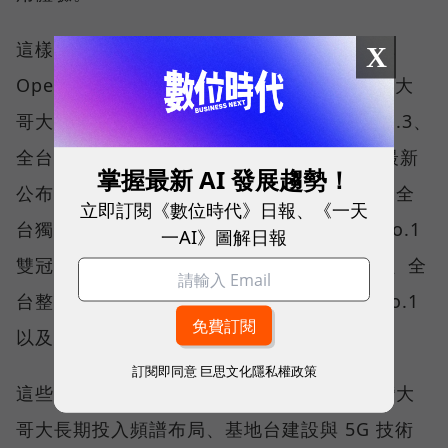
這樣的轉變，也反映在國際權威網路分析機構
X
Opensignal 公布的評比結果。今年初，台灣大
哥大不僅率先奪下「 4G／5G 在線率全球 No.3、
全台 No.1 」國際級榮譽，在 Opensignal 最新
掌握最新 AI 發展趨勢！
公布的台灣行動網路體驗報告中，更一舉斬獲全
立即訂閱《數位時代》日報、《一天
台獨有的「可靠性體驗」與「品質一致性」No.1
一AI》圖解日報
雙冠王，同時，包辦全台整體影音體驗 No.1、全
台整體語音體驗 No.1、全台 5G 語音體驗 No.1
以及全台網路在線率 No.1 多項榮譽。
訂閱即同意
巨思文化隱私權政策
這些獎項反映的不只是網路順暢，更代表台灣大
哥大長期投入頻譜布局、基地台建設與 5G 技術