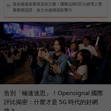
讓永續成為看得見的力量！國際品牌X百大經理人雙
PR
重榮譽認證，放大永續價值影響力
告別「極速迷思」！Opensignal 國際
評比揭密：什麼才是 5G 時代的好網
路？