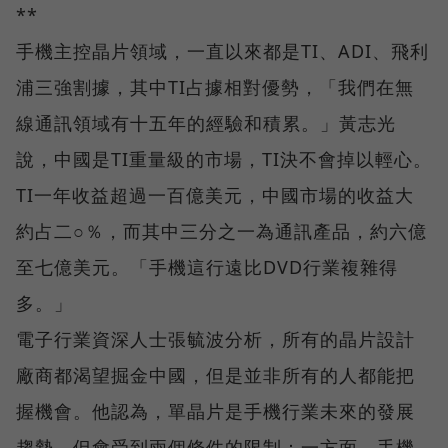
**
手機主控晶片領域，一直以來都是TI、ADI、飛利
浦三強割據，其中TI占據相對優勢，「我們在無
線通訊領域有十五年的經驗和積累。」黃志光
說，中國是TI重量級的市場，TI決不會掉以輕心。
TI一年收益超過一百億美元，中國市場的收益大
約占二○％，而其中三分之一為通訊產品，約六億
至七億美元。「手機這行遠比DVD行業複雜得
多。」
電子行業資深人士張毓波分析，所有的晶片設計
廠商都渴望掘金中國，但是並非所有的人都能把
握機會。他認為，單晶片是手機行業未來的發展
趨勢，但會受到兩個條件的限制：一方面，手機