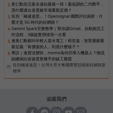
黃仁勳兆元宴永遠站最後一排！最低調的二代鄭平，
2
憑什麼讓台達電被市場重新定價？
告別「極速迷思」！Opensignal 國際評比揭密：什
3
麼才是 5G 時代的好網路？
Gemini Spark完整教學｜幫你讀Gmail、自動跑完工
4
作流程，3個超實用情境一次看
連黃仁勳都叫年輕人當水電工！程世嘉：智慧通膨重
5
新定義「有價值的人」到底什麼樣子？
專訪｜進貨沒變快，momo為何仍導入機器人？物流
6
副總揭比拚速度更棘手的缺工難題
告別極速迷思！台灣大哥大奪國際雙冠揭密好網路新
PR
標準
追蹤我們