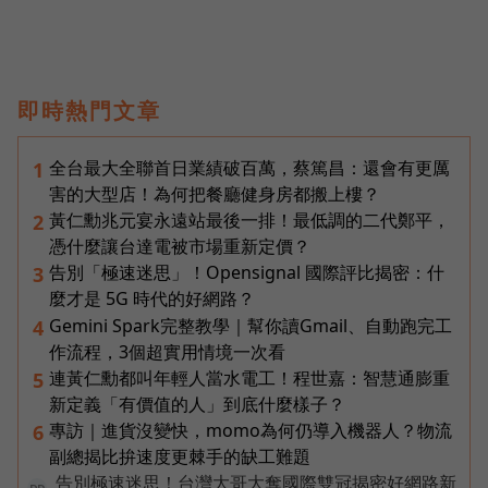
即時熱門文章
全台最大全聯首日業績破百萬，蔡篤昌：還會有更厲
1
害的大型店！為何把餐廳健身房都搬上樓？
黃仁勳兆元宴永遠站最後一排！最低調的二代鄭平，
2
憑什麼讓台達電被市場重新定價？
告別「極速迷思」！Opensignal 國際評比揭密：什
3
麼才是 5G 時代的好網路？
Gemini Spark完整教學｜幫你讀Gmail、自動跑完工
4
作流程，3個超實用情境一次看
連黃仁勳都叫年輕人當水電工！程世嘉：智慧通膨重
5
新定義「有價值的人」到底什麼樣子？
專訪｜進貨沒變快，momo為何仍導入機器人？物流
6
副總揭比拚速度更棘手的缺工難題
告別極速迷思！台灣大哥大奪國際雙冠揭密好網路新