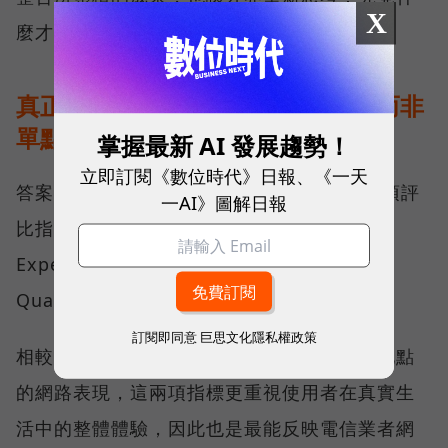
X
麼才是真正的好網路？
真正的好網路，比的是長期穩定、而非
單點測速
掌握最新 AI 發展趨勢！
立即訂閱《數位時代》日報、《一天
答案，就藏在 Opensignal 最具代表性的兩項評
一AI》圖解日報
比指標──可靠性體驗（Reliability
Experience）與品質一致性（Consistent
Quality）。
訂閱即同意
巨思文化隱私權政策
相較於傳統下載速度只反映單一時間、單一地點
的網路表現，這兩項指標更重視使用者在真實生
活中的整體體驗，因此也是最能反映電信業者網