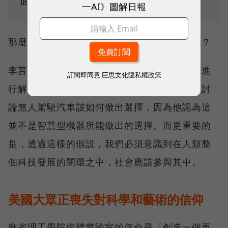
面是個小孩子，你肯定就會避開。」
一AI》圖解日報
那麼，自動行駛中的無人汽車到底該怎麼做呢？
李普曼提出了這樣的疑問，但是他並沒有就此進
訂閱即同意
巨思文化隱私權政策
行解答。他解釋說，舉例這個假設，並不是要討
論無人駕駛汽車該如何做出選擇，因為他認為這
並不是智慧型機器所能做出的選擇。而更重要的
是，透過這樣的假設，我們必須意識到在人類整
個科技發展的閉環之中，社會應該參與其中。
美國大眾正喪失對科學和藝術的信仰
麻省理工學院媒體實驗室的使命是「創造一個更