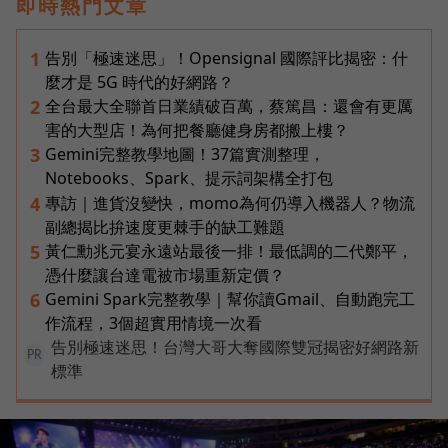
即時熱門文章
告別「極速迷思」！Opensignal 國際評比揭密：什
1
麼才是 5G 時代的好網路？
全台最大全聯首日業績破百萬，蔡篤昌：還會有更厲
2
害的大型店！為何把餐廳健身房都搬上樓？
Gemini完整教學地圖！37篇實測整理，
3
Notebooks、Spark、提示詞架構全打包
專訪｜進貨沒變快，momo為何仍導入機器人？物流
4
副總揭比拚速度更棘手的缺工難題
黃仁勳兆元宴永遠站最後一排！最低調的二代鄭平，
5
憑什麼讓台達電被市場重新定價？
Gemini Spark完整教學｜幫你讀Gmail、自動跑完工
6
作流程，3個超實用情境一次看
告別極速迷思！台灣大哥大奪國際雙冠揭密好網路新
PR
標準