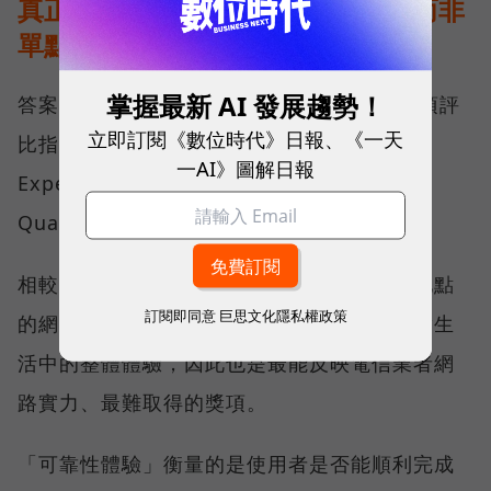
真正的好網路，比的是長期穩定、而非
單點測速
掌握最新 AI 發展趨勢！
答案，就藏在 Opensignal 最具代表性的兩項評
立即訂閱《數位時代》日報、《一天
比指標──可靠性體驗（Reliability
一AI》圖解日報
Experience）與品質一致性（Consistent
Quality）。
相較於傳統下載速度只反映單一時間、單一地點
訂閱即同意
巨思文化隱私權政策
的網路表現，這兩項指標更重視使用者在真實生
活中的整體體驗，因此也是最能反映電信業者網
路實力、最難取得的獎項。
「可靠性體驗」衡量的是使用者是否能順利完成