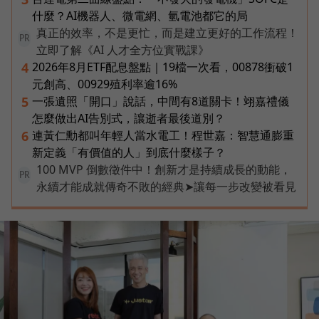
什麼？AI機器人、微電網、氫電池都它的局
真正的效率，不是更忙，而是建立更好的工作流程！
PR
立即了解《AI 人才全方位實戰課》
2026年8月ETF配息盤點｜19檔一次看，00878衝破1
4
元創高、00929殖利率逾16%
一張遺照「開口」說話，中間有8道關卡！翊嘉禮儀
5
怎麼做出AI告別式，讓逝者最後道別？
連黃仁勳都叫年輕人當水電工！程世嘉：智慧通膨重
6
新定義「有價值的人」到底什麼樣子？
100 MVP 倒數徵件中！創新才是持續成長的動能，
PR
永續才能成就傳奇不敗的經典➤讓每一步改變被看見