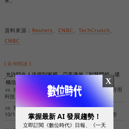
來。
資料來源：
Reuters
、
CNBC
、
TechCrunch
、
CNBC
延伸閱讀
允許陌生人送貨到家裡，亞馬遜推「智慧門鎖」堪
X
●
稱信任大考驗
把整座城市變成你的專屬大書房！台中市政府用
科技與陪伴，讓市民隨手就能享受閱讀樂趣
掌握 10% 關鍵顧客，引爆 70% 營收！
10/14【深度會員經營】電通高階顧問群獨家解密
掌握最新 AI 發展趨勢！
立即訂閱《數位時代》日報、《一天