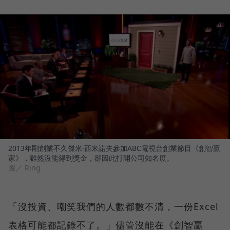
2013年剛創業不久傑米·西米諾夫參加ABC電視台創業節目《創智贏
家》，雖然沒能得到獎金，卻因此打開公司知名度。
圖／ Ring
「沒投資、嘲笑我們的人數都數不清，一份Excel
表格可能都記錄不了。」儘管沒能在《創智贏