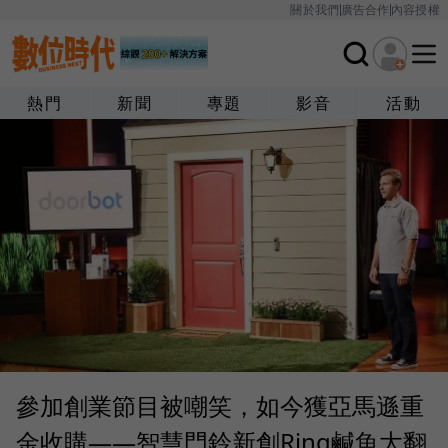
關於我們
廣告合作
內容授權
熱門
新聞
專題
影音
活動
參加創業節目被嘲笑，如今獲亞馬遜重
金收購——智慧門鈴新創Ring鹹魚大翻