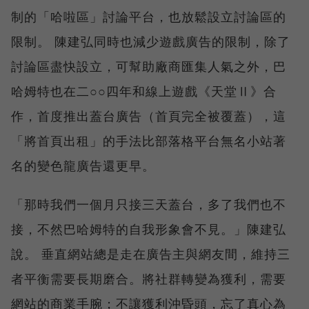
制的「哈啦區」討論平台，也放鬆設立討論區的
限制。 陳建弘同時也減少遊戲廣告的限制，除了
討論區盡快設立，可幫助廠商匯集人氣之外，巴
哈姆特也在二○○四年和線上遊戲《天堂Ⅱ》合
作，首度推出蓋台廣告（首頁完全被覆蓋），這
「將首頁出租」的手法比部落格平台無名小站著
名的變色龍廣告還更早。
「那時我們一個月只接三天蓋台，多了我們也不
接，不然巴哈姆特的自我形象會不見。」陳建弘
說。 垂直網站總是走在廣告主與網友間，維持三
者平衡需要長期磨合。將社群轉變為獲利，需要
網站的商業手腕；不讓獲利沖昏頭，忘了真心為