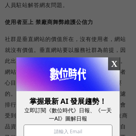
人員駐站解答網友問題。
使用者至上 禁廠商舞弊維護公信力
社群是垂直網站的價值所在，沒有使用者，網站
就沒有價值。垂直網站要以服務社群為前提，因
此出錢的（廣告主）不是老大，使用者才是王。
X
網站經營者最重要的考量是使用者，並在使用者
心目中建立公信力。 一定的原則和手腕是必要
的。每天晚上，巴哈姆特的工程師都在分析過濾
掌握最新 AI 發展趨勢！
排行榜的數據，雖然因此瀏覽人次與流量數字會
立即訂閱《數位時代》日報、《一天
受到影響，他們還是務求排行榜的公信力。 在商
一AI》圖解日報
品資訊曝光及討論區經營方面，巴哈姆特也有自