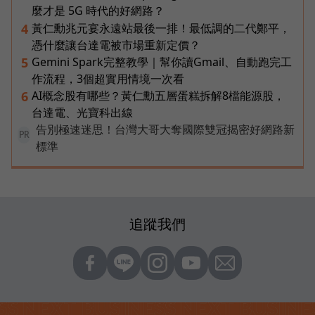
麼才是 5G 時代的好網路？
黃仁勳兆元宴永遠站最後一排！最低調的二代鄭平，
4
憑什麼讓台達電被市場重新定價？
Gemini Spark完整教學｜幫你讀Gmail、自動跑完工
5
作流程，3個超實用情境一次看
AI概念股有哪些？黃仁勳五層蛋糕拆解8檔能源股，
6
台達電、光寶科出線
告別極速迷思！台灣大哥大奪國際雙冠揭密好網路新
PR
標準
追蹤我們