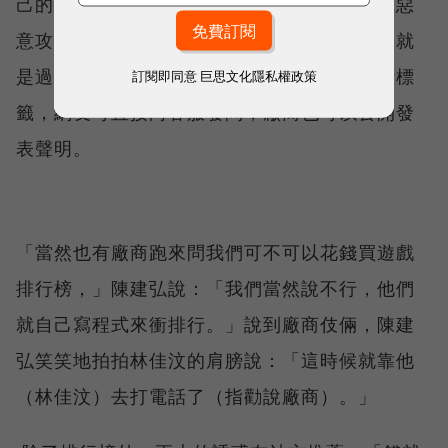
己的編輯台判斷，並且強力杜絕暗樁、廣告或惡
意攻擊對手的現象。就拿駐站客服人員來說，就
是過去廠商暗樁的合法化，由站方為廠商設計標
訂閱即同意
巨思文化隱私權政策
籤，網友可直接向客服發問，廠商也可以公開發
表聲明。
「當然也有廠商跑來問我們可不可以花錢買遊戲
排行榜，」陳建弘說：「我們當然說不行，他們
就自己寫程式來衝排行。」說到廠商伎倆，陳建
弘笑笑地拍拍林佳汶的肩膀說：「這時候就靠他
（林佳汶）去打電話了（指勸說廠商）。」