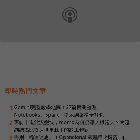
即時熱門文章
Gemini完整教學地圖！37篇實測整理，
1
Notebooks、Spark、提示詞架構全打包
專訪｜進貨沒變快，momo為何仍導入機器人？物流
2
副總揭比拚速度更棘手的缺工難題
告別「極速迷思」！Opensignal 國際評比揭密：什
3