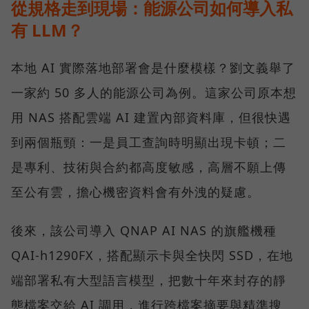
從規格走到現場：能源公司如何導入私
有 LLM？
本地 AI 實際落地部署會是什麼模樣？劉文義舉了
一家約 50 多人的能源公司為例。這家公司原本想
用 NAS 搭配雲端 AI 建置內部資料庫，但很快遇
到兩個瓶頸：一是員工查詢時明顯出現卡頓；二
是專利、技術與合約都高度敏感，高層不願上傳
至公有雲，擔心機密資料會有外洩的疑慮。
後來，該公司導入 QNAP AI NAS 的旗艦機種
QAI-h1290FX，搭配顯示卡與全快閃 SSD，在地
端部署私有大型語言模型，把數十年來封存的靜
態檔案交給 AI 調用，進行跨檔案摘要與精準搜