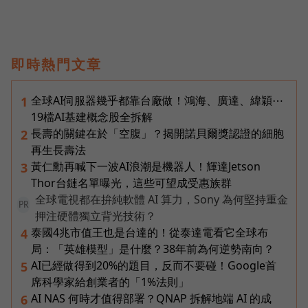
即時熱門文章
全球AI伺服器幾乎都靠台廠做！鴻海、廣達、緯穎⋯
1
19檔AI基建概念股全拆解
長壽的關鍵在於「空腹」？揭開諾貝爾獎認證的細胞
2
再生長壽法
黃仁勳再喊下一波AI浪潮是機器人！輝達Jetson
3
Thor台鏈名單曝光，這些可望成受惠族群
全球電視都在拚純軟體 AI 算力，Sony 為何堅持重金
PR
押注硬體獨立背光技術？
泰國4兆市值王也是台達的！從泰達電看它全球布
4
局：「英雄模型」是什麼？38年前為何逆勢南向？
AI已經做得到20%的題目，反而不要碰！Google首
5
席科學家給創業者的「1%法則」
AI NAS 何時才值得部署？QNAP 拆解地端 AI 的成
6