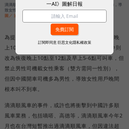
一AI》圖解日報
滴滴順風車曾限制晚上10點後需同性司機與乘客才能配對成功，導
致女性叫不到車。
圖／ 滴滴出行 via Facebook
為提高夜間安全，滴滴恢復服務後曾短暫實施晚
訂閱即同意
巨思文化隱私權政策
上10點過後至早上6點，禁止叫車服務，6月中則
改為恢復晚上10點至12點及早上5-6點可叫車，但
禁止男性司機載女性乘客（雙方需同一性別），
但因中國開車司機多為男性，導致女性用戶晚間
根本叫不到車。
滴滴順風車的事件，或許也將衝擊到中國許多順
風車業務，包括嘀嗒、高德等，滴滴順風車今年2
月也在台灣短暫推出過滴滴順風車，但因違法超