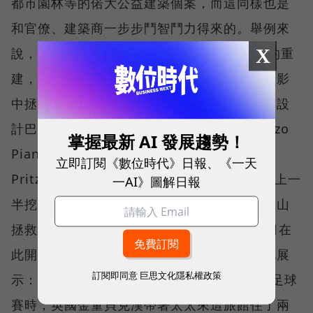
都市園林等的偌大公益建築個案，而這同樣也是
和官僚、建築商一步步鬥智鬥力得來的。舉例來
X
說，1995阪神大地震後，他致力於傾頹社區的重
建，透過百萬株樹的造林，將住民由死亡的陰影
中拯救出來。大阪填海新建的關西機場，請來設
計巴黎龐畢度中心而知名的義大利建築師Renzo
掌握最新 AI 發展趨勢！
Piano，設計雖然一流（Piano也是1998年
立即訂閱《數位時代》日報、《一天
Pritzker獎得主），但卻留下瀨戶內海淡路島上一
一AI》圖解日報
半挖禿的山嶺，身為大阪人，安藤主動發起禿山
拯救計劃，種下30萬顆樹，並且說服建設公司在
此開發旅館，花下近十年時間，終於他得意地展
訂閱即同意
巨思文化隱私權政策
示：「樹終於長到4公尺高了」，而「世界盃足球
賽時，英國金童貝克漢帶著太太來這旅館住了兩