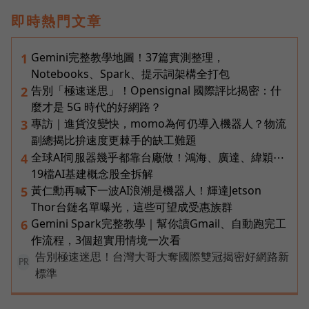
即時熱門文章
Gemini完整教學地圖！37篇實測整理，
1
Notebooks、Spark、提示詞架構全打包
告別「極速迷思」！Opensignal 國際評比揭密：什
2
麼才是 5G 時代的好網路？
專訪｜進貨沒變快，momo為何仍導入機器人？物流
3
副總揭比拚速度更棘手的缺工難題
全球AI伺服器幾乎都靠台廠做！鴻海、廣達、緯穎⋯
4
19檔AI基建概念股全拆解
黃仁勳再喊下一波AI浪潮是機器人！輝達Jetson
5
Thor台鏈名單曝光，這些可望成受惠族群
Gemini Spark完整教學｜幫你讀Gmail、自動跑完工
6
作流程，3個超實用情境一次看
告別極速迷思！台灣大哥大奪國際雙冠揭密好網路新
PR
標準