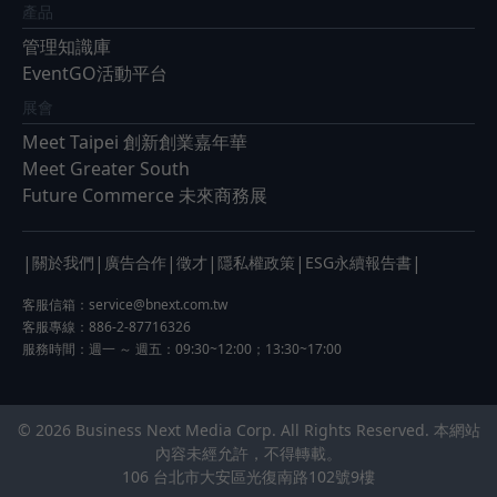
產品
管理知識庫
EventGO活動平台
展會
Meet Taipei 創新創業嘉年華
Meet Greater South
Future Commerce 未來商務展
|
|
|
|
|
|
關於我們
廣告合作
徵才
隱私權政策
ESG永續報告書
客服信箱：
service@bnext.com.tw
客服專線：886-2-87716326
服務時間：週一 ～ 週五：09:30~12:00；13:30~17:00
© 2026 Business Next Media Corp. All Rights Reserved. 本網站
內容未經允許，不得轉載。
106 台北市大安區光復南路102號9樓