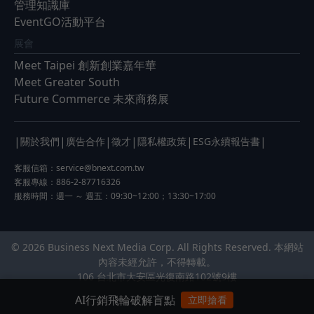
管理知識庫
EventGO活動平台
展會
Meet Taipei 創新創業嘉年華
Meet Greater South
Future Commerce 未來商務展
|
|
|
|
|
|
關於我們
廣告合作
徵才
隱私權政策
ESG永續報告書
客服信箱：
service@bnext.com.tw
客服專線：886-2-87716326
服務時間：週一 ～ 週五：09:30~12:00；13:30~17:00
© 2026 Business Next Media Corp. All Rights Reserved. 本網站
內容未經允許，不得轉載。
106 台北市大安區光復南路102號9樓
AI行銷飛輪破解盲點
立即搶看