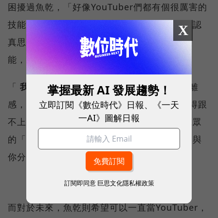
困擾過魚乾，「好像YouTuber們都有個很厲害的
技能，想到某個人就能聯想到那個技能。」在認
X
真思考過後，魚乾覺得自己沒有特別突出的技
能，反而是與觀眾拉近距離的特質。
「
我沒有什麼東西是超越觀眾的
，不會有距離
掌握最新 AI 發展趨勢！
立即訂閱《數位時代》日報、《一天
感，有些YouTuber太厲害，反而會讓觀眾覺得跟
一AI》圖解日報
不上。」魚乾說。因此，她給自己的定位是觀眾
的「好朋友、好鄰居」。每週發片就像是朋友與
你分享本週又做什麼趣事一樣，十分輕鬆。
訂閱即同意
巨思文化隱私權政策
而對於未來，魚乾則希望可以一直當YouTuber，