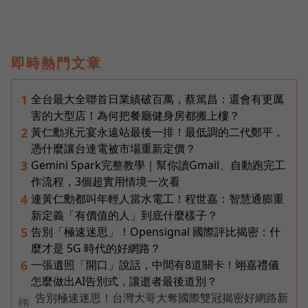
即時熱門文章
全台最大全聯首日業績破百萬，蔡篤昌：還會有更厲
1
害的大型店！為何把餐廳健身房都搬上樓？
黃仁勳兆元宴永遠站最後一排！最低調的二代鄭平，
2
憑什麼讓台達電被市場重新定價？
Gemini Spark完整教學｜幫你讀Gmail、自動跑完工
3
作流程，3個超實用情境一次看
連黃仁勳都叫年輕人當水電工！程世嘉：智慧通膨重
4
新定義「有價值的人」到底什麼樣子？
告別「極速迷思」！Opensignal 國際評比揭密：什
5
麼才是 5G 時代的好網路？
一張遺照「開口」說話，中間有8道關卡！翊嘉禮儀
6
怎麼做出AI告別式，讓逝者最後道別？
告別極速迷思！台灣大哥大奪國際雙冠揭密好網路新
PR