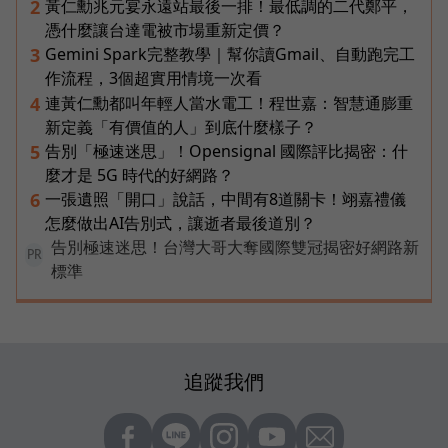
黃仁勳兆元宴永遠站最後一排！最低調的二代鄭平，
2
憑什麼讓台達電被市場重新定價？
Gemini Spark完整教學｜幫你讀Gmail、自動跑完工
3
作流程，3個超實用情境一次看
連黃仁勳都叫年輕人當水電工！程世嘉：智慧通膨重
4
新定義「有價值的人」到底什麼樣子？
告別「極速迷思」！Opensignal 國際評比揭密：什
5
麼才是 5G 時代的好網路？
一張遺照「開口」說話，中間有8道關卡！翊嘉禮儀
6
怎麼做出AI告別式，讓逝者最後道別？
告別極速迷思！台灣大哥大奪國際雙冠揭密好網路新
PR
標準
追蹤我們