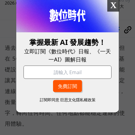
2026.08.03
|
3C生活
X
台灣大哥大
分享
掌握最新 AI 發展趨勢！
過去，下載速度是評價電信服務的重要指標，但
立即訂閱《數位時代》日報、《一天
在 5G 成為工作、娛樂、生活不可或缺的數位基
一AI》圖解日報
礎設施後，消費者發現，再快的網速，如果不能
讓其在人潮聚集、高速移動或室內空間維持穩定
連線，即無法轉換成好的使用體驗，也因如此，
訂閱即同意
巨思文化隱私權政策
衡量「好網路」的標準，也逐漸從追求測速數
字，轉向任何時間、任何地點都能穩定連線的使
用體驗。